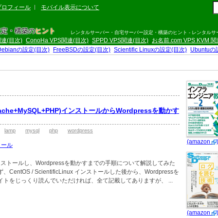
プロフィール
モバイル表示について
設定・構築の
ヒント
レンタルサーバー・自宅サーバー設定・構築のヒント - レンタル
S関連(目次)
ConoHa VPS関連(目次)
SPPD VPS関連(目次)
お名前.com VPS KVM 
Debianの設定(目次)
FreeBSDの設定(目次)
Scientific Linuxの設定(目次)
Ubuntu
P(Apache+MySQL+PHP)インストールからWordpressを動かす
lamp
mysql
php
wordpress
(amazon
ストール
ストールし、Wordpressを動かすまでの手順について解説してみた
ntOS / ScientificLinux インストールした後から、Wordpressを
イトをじっくり読んでいただければ、全て記載してありますが、 ...
(amazon