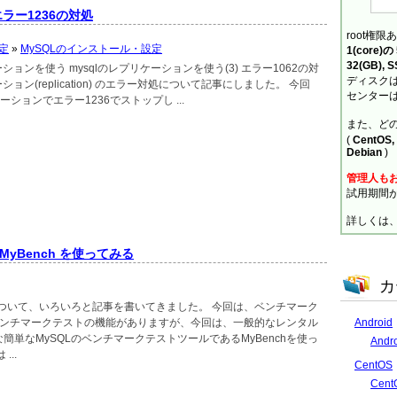
エラー1236の対処
root権限
定
»
MySQLのインストール・設定
1(core)
32(GB), 
ーションを使う mysqlのレプリケーションを使う(3) エラー1062の対
ディスクは
ション(replication) のエラー対処について記事にしました。 今回
センターは
ーションでエラー1236でストップし ...
また、ど
(
CentOS, 
Debian
)
管理人も
試用期間
詳しくは
MyBench を使ってみる
カ
について、いろいろと記事を書いてきました。 今回は、ベンチマーク
Android
もベンチマークテストの機能がありますが、今回は、一般的なレンタル
簡単なMySQLのベンチマークテストツールであるMyBenchを使っ
And
...
CentOS
Cen