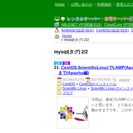
Home
お問い合わせ
利用規約
管理人の
レンタルサーバー・
自宅サーバー
ABLENET VPS関連(目次)
CloudCore VP
Androidの設定(目次)
CentOSの設定(目次)
Home
» mysql(タグ) 2/2
mysql(タグ) 2/2
C6
S6
21.
CentOS,ScientificLinuxでLAM
まで(Apache編)
2012年8月27日
2017年8月8日
apache
CentOS
»
CentOSのインストール
Scientific Linux
»
Scientific Linux のイン
ブログ
今回は、最短でLAMPイン
いと思います。 とりあえず、Ce
動かすまでです。 このサ