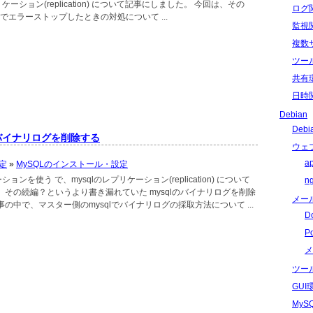
ケーション(replication) について記事にしました。 今回は、その
ログ
ンでエラーストップしたときの対処について ...
監視
複数
ツー
共有
日時
Debian
Deb
 バイナリログを削除する
ウェ
a
定
»
MySQLのインストール・設定
n
ションを使う で、mysqlのレプリケーション(replication) について
、その続編？というより書き漏れていた mysqlのバイナリログを削除
メー
の中で、マスター側のmysqlでバイナリログの採取方法について ...
D
P
メ
ツー
GU
My