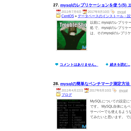
27.
mysqlのレプリケーションを使う(5) 
2011年7月6日
2017年8月10日
mysql
CentOS
»
データベースのインストール・設
以前に mysqlのレプリケ
処 で、mysqlのレプリケー
は、そのmysqlのレプリケ
コメントはありません。
続きを読む...
28.
mysqlの簡単なベンチマーク測定方法 
2011年4月22日
2017年8月10日
mysql
ブログ
MySQLについての設定
です。 MySQL自体に
サーバーでも使えるような
てみたいと思います。 では 