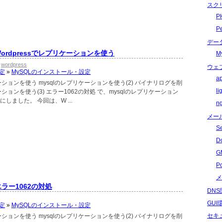
スク
P
P
デー
Wordpressでレプリケーションを使う
M
wordpress
ウェ
定
»
MySQLのインストール・設定
a
ーションを使う mysqlのレプリケーションを使う(2) バイナリログを削
l
ーションを使う(3) エラー1062の対処 で、mysqlのレプリケーション
て記事にしました。 今回は、W ...
n
メー
S
D
G
P
メ
エラー1062の対処
DN
GU
定
»
MySQLのインストール・設定
セキ
ーションを使う mysqlのレプリケーションを使う(2) バイナリログを削