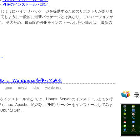
»
PHPのインストール・設定
t系と同じようにバイナリパッケージを提供するためのリポジトリがありま
などと同じように一般的に最新パッケージとは異なり、古いバージョンが
。 そのため、最新版のPHPをインストールしたい場合は、 最新の
..
トールし、Wordpressを使ってみる
lamp
mysql
php
wordpress
最
04 LTS をインストールする では、Ubuntu Server のインストールまでを行
inux , Apache , MySQL , PHP) サーバーをインストールしてみま
ntu Ser ...