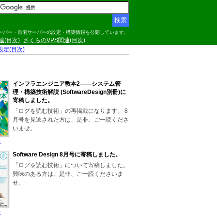
サーバー・自宅サーバーの設定・構築情報を公開しています。
関連(目次)
さくらのVPS関連(目次)
の設定(目次)
インフラエンジニア教本2――システム管
理・構築技術解説 (SoftwareDesign別冊)に
寄稿しました。
「ログを読む技術」の再掲載になります。 8
月号を見逃された方は、是非、ご一読くださ
いませ。
)
Software Design 8月号に寄稿しました。
「ログを読む技術」について寄稿しました。
興味のある方は、是非、ご一読くださいま
せ。
)