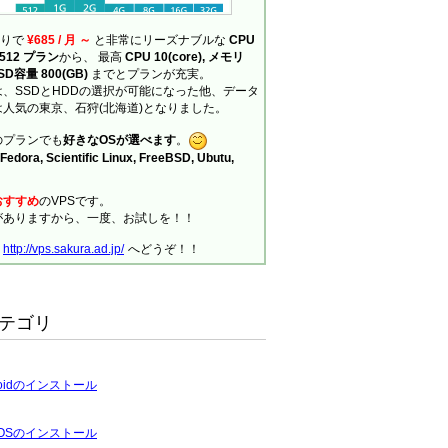
ありで
¥685 / 月 ～
と非常にリーズナブルな
CPU
の 512 プラン
から、 最高
CPU 10(core), メモリ
SSD容量 800(GB)
までとプランが充実。
、SSDとHDDの選択が可能になった他、データ
人気の東京、石狩(北海道)となりました。
のプランでも
好きなOSが選べます
。
Fedora, Scientific Linux, FreeBSD, Ubutu,
おすすめ
のVPSです。
がありますから、一度、お試しを！！
、
http://vps.sakura.ad.jp/
へどうぞ！！
テゴリ
roidのインストール
tOSのインストール