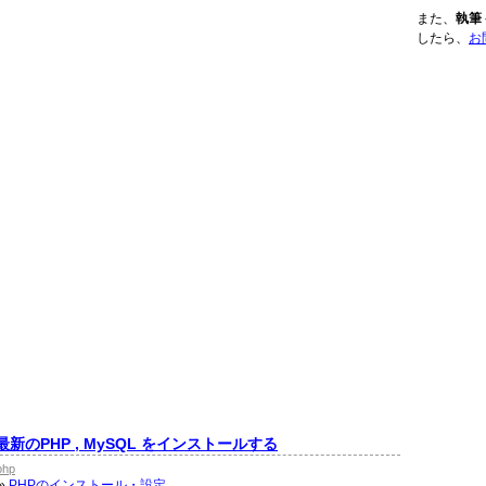
また、
執筆
したら、
お
b から最新のPHP , MySQL をインストールする
php
»
PHPのインストール・設定