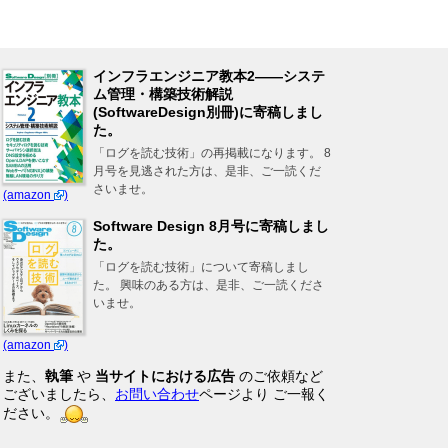
インフラエンジニア教本2――システ
ム管理・構築技術解説
(SoftwareDesign別冊)に寄稿しまし
た。
「ログを読む技術」の再掲載になります。 8
月号を見逃された方は、是非、ご一読くだ
さいませ。
(amazon
)
Software Design 8月号に寄稿しまし
た。
「ログを読む技術」について寄稿しまし
た。 興味のある方は、是非、ご一読くださ
いませ。
(amazon
)
また、
執筆
や
当サイトにおける広告
のご依頼など
ございましたら、
お問い合わせ
ページより ご一報く
ださい。