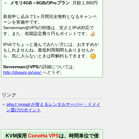
メモリ4GB～8GBのProプラン
:月額:1,980円
新規申し込みで1ヶ月間完全無料となるキャンペ
ーンを実施中です。
Serverman@VPSの特徴は、安さとIPv6対応で
す。また、初期設定費０円もポイントです。
IPv6でちょっと遊んでみたい方には、おすすめか
もしれませんね。最低利用期間もありませんか
ら、気に入らないときは即解約もできます。
Serverman@VPS
の詳細については、
http://dream.jp/vps/
へどうぞ。
リンク
phpとmysql が使えるレンタルサーバー・ドメイ
ン選びのポイント
KVM採用
ConoHa VPS
は、時間単位で借