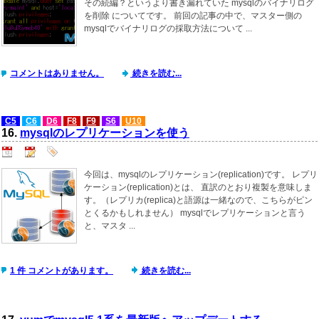
その続編？というより書き漏れていた mysqlのバイナリログ
を削除 についてです。 前回の記事の中で、マスター側の
mysqlでバイナリログの採取方法について ...
コメントはありません。
続きを読む...
C5
C6
D6
F8
F9
S6
U10
16.
mysqlのレプリケーションを使う
今回は、mysqlのレプリケーション(replication)です。 レプリ
ケーション(replication)とは、 直訳のとおり複製を意味しま
す。（レプリカ(replica)と語源は一緒なので、こちらがピン
とくるかもしれません） mysqlでレプリケーションと言う
と、マスタ ...
1 件 コメントがあります。
続きを読む...