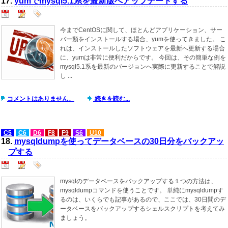
17.
yumでmysql5.1系を最新版へアップデートする
今までCentOSに関して、ほとんどアプリケーション、サー
バー類をインストールする場合、yumを使ってきました。 こ
れは、インストールしたソフトウェアを最新へ更新する場合
に、yumは非常に便利だからです。 今回は、その簡単な例を
mysql5.1系を最新のバージョンへ実際に更新することで解説
し ...
コメントはありません。
続きを読む...
C5
C6
D6
F8
F9
S6
U10
18.
mysqldumpを使ってデータベースの30日分をバックアッ
プする
mysqlのデータベースをバックアップする１つの方法は、
mysqldumpコマンドを使うことです。 単純にmysqldumpす
るのは、いくらでも記事があるので、ここでは、30日間のデ
ータベースをバックアップするシェルスクリプトを考えてみ
ましょう。