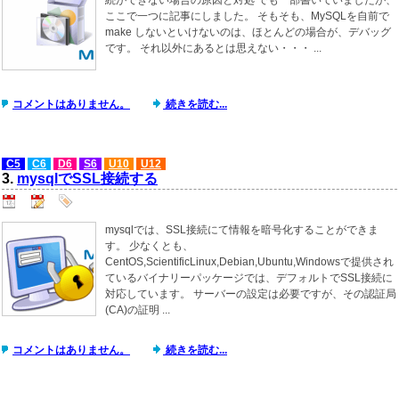
ここで一つに記事にしました。 そもそも、MySQLを自前で
make しないといけないのは、ほとんどの場合が、デバッグ
です。 それ以外にあるとは思えない・・・ ...
コメントはありません。
続きを読む...
C5
C6
D6
S6
U10
U12
3.
mysqlでSSL接続する
mysqlでは、SSL接続にて情報を暗号化することができま
す。 少なくとも、
CentOS,ScientificLinux,Debian,Ubuntu,Windowsで提供され
ているバイナリーパッケージでは、デフォルトでSSL接続に
対応しています。 サーバーの設定は必要ですが、その認証局
(CA)の証明 ...
コメントはありません。
続きを読む...