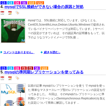
C5
C6
D6
S6
U10
U12
4.
mysqlでSSL接続ができない場合の原因と対処
mysqlでは、SSL接続に対応しています。(少なくとも、
CentOS,ScientificLinux,Debian,Ubuntu,Windowsで提供され
ているバイナリーパッケージでは対応しています。) サーバ
ーの設定ができていれば、その認証局の証明書をもって、以
下のようなコマンドイメージでSSL接 ...
コメントはありません。
続きを読む...
C5
C6
D6
F8
F9
S6
U10
5.
mysqlの準同期レプリケーションを使ってみる
以前の記事 mysqlのレプリケーションを使う で mysqlを使っ
た 簡単なマスタースレーブ型のレプリケーションの設定を行
ってみました。 今回は、そのmysqlのレプリケーションに準
同期レプリケーション(Semisynchronous Replication)を加え
た設定について簡単に解説してみます ...