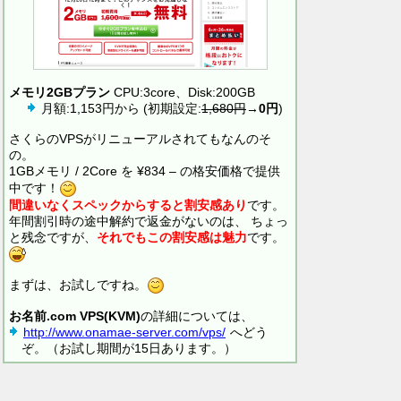
メモリ2GBプラン
CPU:3core、Disk:200GB
月額:1,153円から (初期設定:
1,680円
→
0円
)
さくらのVPSがリニューアルされてもなんのそ
の。
1GBメモリ / 2Core を ¥834 – の格安価格で提供
中です！
間違いなくスペックからすると割安感あり
です。
年間割引時の途中解約で返金がないのは、 ちょっ
と残念ですが、
それでもこの割安感は魅力
です。
まずは、お試しですね。
お名前.com VPS(KVM)
の詳細については、
http://www.onamae-server.com/vps/
へどう
ぞ。（お試し期間が15日あります。）