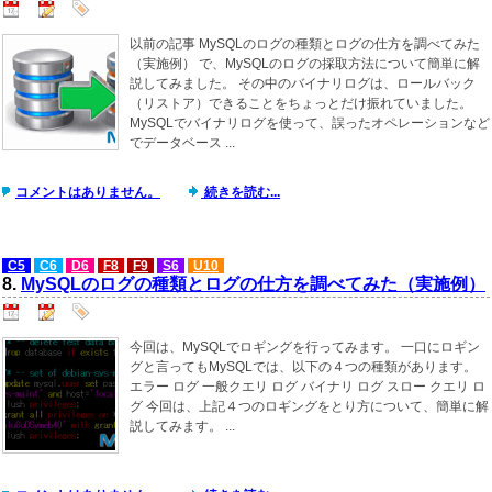
以前の記事 MySQLのログの種類とログの仕方を調べてみた
（実施例） で、MySQLのログの採取方法について簡単に解
説してみました。 その中のバイナリログは、ロールバック
（リストア）できることをちょっとだけ振れていました。
MySQLでバイナリログを使って、誤ったオペレーションなど
でデータベース ...
コメントはありません。
続きを読む...
C5
C6
D6
F8
F9
S6
U10
8.
MySQLのログの種類とログの仕方を調べてみた（実施例）
今回は、MySQLでロギングを行ってみます。 一口にロギン
グと言ってもMySQLでは、以下の４つの種類があります。
エラー ログ 一般クエリ ログ バイナリ ログ スロー クエリ ロ
グ 今回は、上記４つのロギングをとり方について、簡単に解
説してみます。 ...