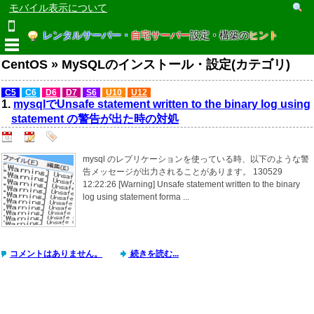
モバイル表示について
レンタルサーバー・
自宅サーバー
設定・構築の
ヒント
CentOS » MySQLのインストール・設定(カテゴリ)
C5
C6
D6
D7
S6
U10
U12
1.
mysqlでUnsafe statement written to the binary log using
statement の警告が出た時の対処
mysql のレプリケーションを使っている時、以下のような警
告メッセージが出力されることがあります。 130529
12:22:26 [Warning] Unsafe statement written to the binary
log using statement forma ...
コメントはありません。
続きを読む...