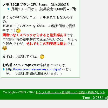
メモリ2GBプラン
CPU:3core、Disk:200GB
月額:1,153円から (初期設定:
1,680円
→
0円
)
さくらのVPSがリニューアルされてもなんのそ
の。
1GBメモリ / 2Core を ¥834 – の格安価格で提供
中です！
間違いなくスペックからすると割安感あり
です。
年間割引時の途中解約で返金がないのは、 ちょっ
と残念ですが、
それでもこの割安感は魅力
です。
まずは、お試しですね。
お名前.com VPS(KVM)
の詳細については、
http://www.onamae-server.com/vps/
へどう
ぞ。（お試し期間が15日あります。）
Copyright © 2009 - 2026
レンタルサーバー・自宅サーバー設定・構築のヒント
Time : 0.2884 [s]