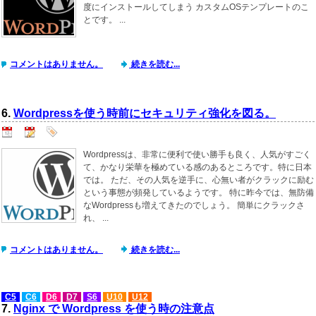
度にインストールしてしまう カスタムOSテンプレートのこ
とです。 ...
コメントはありません。
続きを読む...
6.
Wordpressを使う時前にセキュリティ強化を図る。
Wordpressは、非常に便利で使い勝手も良く、人気がすごく
て、かなり栄華を極めている感のあるところです。特に日本
では。 ただ、その人気を逆手に、心無い者がクラックに励む
という事態が頻発しているようです。 特に昨今では、無防備
なWordpressも増えてきたのでしょう。 簡単にクラックさ
れ、 ...
コメントはありません。
続きを読む...
C5
C6
D6
D7
S6
U10
U12
7.
Nginx で Wordpress を使う時の注意点