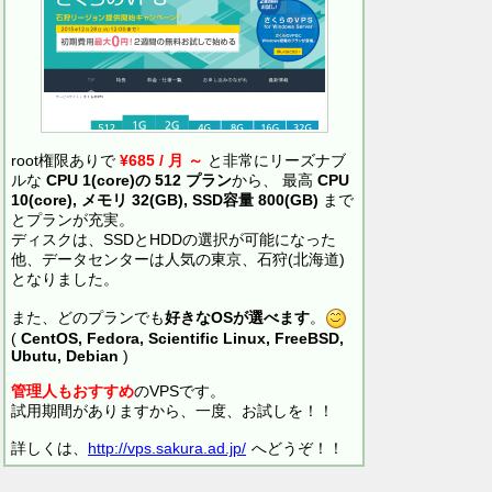
root権限ありで
¥685 / 月 ～
と非常にリーズナブ
ルな
CPU 1(core)の 512 プラン
から、 最高
CPU
10(core), メモリ 32(GB), SSD容量 800(GB)
まで
とプランが充実。
ディスクは、SSDとHDDの選択が可能になった
他、データセンターは人気の東京、石狩(北海道)
となりました。
また、どのプランでも
好きなOSが選べます
。
(
CentOS, Fedora, Scientific Linux, FreeBSD,
Ubutu, Debian
)
管理人もおすすめ
のVPSです。
試用期間がありますから、一度、お試しを！！
詳しくは、
http://vps.sakura.ad.jp/
へどうぞ！！