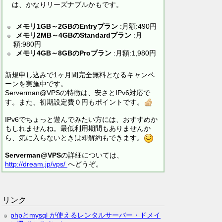
は、かなりリーズナブルかもです。
メモリ1GB～2GBのEntryプラン
:月額:490円
メモリ2MB～4GBのStandardプラン
:月
額:980円
メモリ4GB～8GBのProプラン
:月額:1,980円
新規申し込みで1ヶ月間完全無料となるキャンペ
ーンを実施中です。
Serverman@VPSの特徴は、安さとIPv6対応で
す。また、初期設定費０円もポイントです。
IPv6でちょっと遊んでみたい方には、おすすめか
もしれませんね。最低利用期間もありませんか
ら、気に入らないときは即解約もできます。
Serverman@VPS
の詳細については、
http://dream.jp/vps/
へどうぞ。
リンク
phpとmysql が使えるレンタルサーバー・ドメイ