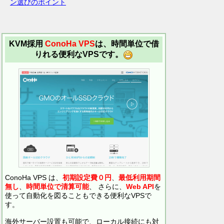
ン選びのポイント
KVM採用
ConoHa VPS
は、時間単位で借
りれる便利なVPSです。
ConoHa VPS は、
初期設定費０円
、
最低利用期間
無し
、
時間単位で清算可能
、 さらに、
Web API
を
使って自動化を図ることもできる便利なVPSで
す。
海外サーバー設置も可能で、ローカル接続にも対