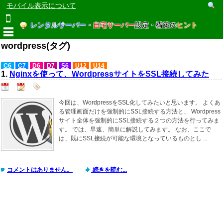
モバイル表示について
レンタルサーバー・
自宅サーバー
設定・構築の
ヒント
wordpress(タグ)
C6
C7
D6
D7
S6
U12
U14
1.
Nginxを使って、WordpressサイトをSSL接続してみた
今回は、WordpressをSSL化してみたいと思います。 よくあ
る管理画面だけを強制的にSSL接続する方法と、 Wordpress
サイト全体を強制的にSSL接続する２つの方法を行ってみま
す。 では、早速、簡単に解説してみます。 なお、ここで
は、既にSSL接続が可能な環境となっているものとし ...
コメントはありません。
続きを読む...