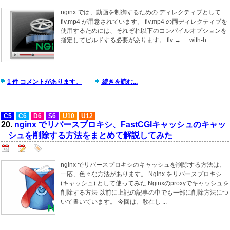
nginx では、動画を制御するための ディレクティブとして
flv,mp4 が用意されています。 flv,mp4 の両ディレクティブを
使用するためには、それぞれ以下のコンパイルオプションを
指定してビルドする必要があります。 flv → −−with-h ...
1 件 コメントがあります。
続きを読む...
C5
C6
D6
S6
U10
U12
20.
nginx でリバースプロキシ、FastCGIキャッシュのキャッ
シュを削除する方法をまとめて解説してみた
nginx でリバースプロキシのキャッシュを削除する方法は、
一応、色々な方法があります。 Nginx をリバースプロキシ
(キャッシュ) として使ってみた Nginxのproxyでキャッシュを
削除する方法 以前に上記の記事の中でも一部に削除方法につ
いて書いています。 今回は、散在し ...