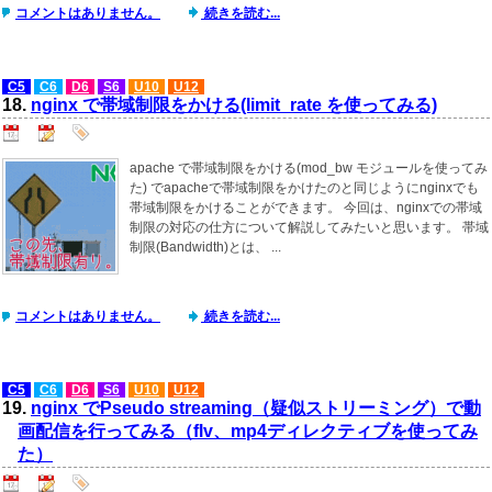
コメントはありません。
続きを読む...
C5
C6
D6
S6
U10
U12
18.
nginx で帯域制限をかける(limit_rate を使ってみる)
apache で帯域制限をかける(mod_bw モジュールを使ってみ
た) でapacheで帯域制限をかけたのと同じようにnginxでも
帯域制限をかけることができます。 今回は、nginxでの帯域
制限の対応の仕方について解説してみたいと思います。 帯域
制限(Bandwidth)とは、 ...
コメントはありません。
続きを読む...
C5
C6
D6
S6
U10
U12
19.
nginx でPseudo streaming（疑似ストリーミング）で動
画配信を行ってみる（flv、mp4ディレクティブを使ってみ
た）