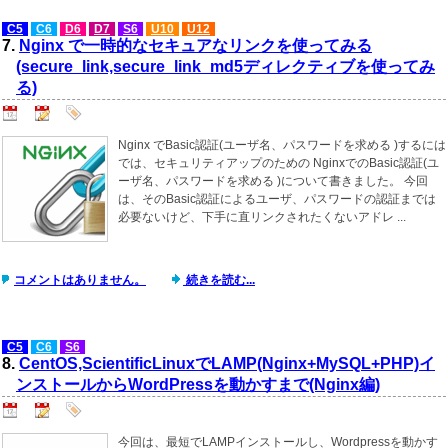
C5
C6
D6
D7
S6
U10
U12
7.
Nginx で一時的なセキュアなリンクを使ってみる
(secure_link,secure_link_md5ディレクティブを使ってみ
る)
Nginx でBasic認証(ユーザ名、パスワードを求める )するには
では、セキュリティアップのための NginxでのBasic認証(ユ
ーザ名、パスワードを求める )について書きました。 今回
は、そのBasic認証によるユーザ、パスワードの認証までは
必要ないけど、下手に直リンクされたくないアドレ ...
コメントはありません。
続きを読む...
C5
C6
S6
8.
CentOS,ScientificLinuxでLAMP(Nginx+MySQL+PHP)イ
ンストールからWordPressを動かすまで(Nginx編)
今回は、最短でLAMPインストールし、Wordpressを動かす