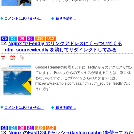
コメントはありません。
続きを読む...
C5
C6
D6
S6
U10
U12
12.
Nginx で Feedly のリンクアドレスにくっついてくる
utm_source=feedly を消してリダイレクトしてみる
Google Readerの終焉とともにFeedly からのアクセスが増え
ています。 Feedly からのアクセスが増えることは、別に構
わないのですが、このFeedly からのアクセスには、
http://www.example.com/aaa.html?utm_source=feedly のよ
うに必ず ...
コメントはありません。
続きを読む...
C5
C6
D6
S6
U10
U12
13.
Nginx のFastCGIキャッシュ(fastcgi cache )を使ってみた