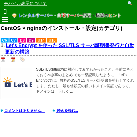
モバイル表示について
レンタルサーバー・
自宅サーバー
設定・構築の
ヒント
CentOS » nginxのインストール・設定(カテゴリ)
C6
C7
D8
D9
U14
U16
1.
Let's Encrypt を使った SSL/TLS サーバ証明書発行と自動
更新の構築
SSL/TLS(https://)に対応してみてわかったこと、事前に考え
ておくべき事のまとめ でも一部記載したように、 Let’s
Encryptでは、無料のSSL/TLS サーバ証明書を発行してくれ
ます。 ただし、最も信頼度の低いドメイン認証であって、
ドメインは、正しく ...
コメントはありません。
続きを読む...