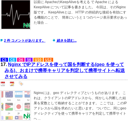
以前に ApacheのKeepAliveを考える で Apache による
KeepAlive について記事を書きました。 今回は、そのNginx
版です。 KeepAliveとは、 HTTP の持続的な接続を有効にす
る機能のことで、 簡単にいうと１つのページ表示要求があっ
た場合 ...
2 件 コメントがあります。
続きを読む...
C5
C6
D6
S6
U10
U12
17.
Nginx でIPアドレスを使って国を判断する(geo を使って
みる)、おまけで携帯キャリアを判定して携帯サイトへ転送
させてみる
Nginxには、geo ディレクティブというものがあります。 こ
れは、クライアントのIPアドレスから、何かしら判断した結
果を変数として格納することができます。 ここでは、このIP
アドレスから国を求めたいと思います。 ついでに、同じgeo
ディレクティブを使って携帯キャリアを判定して携帯サイト
へ ...