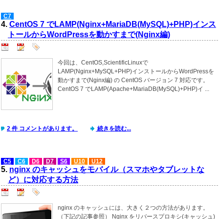
C7
4.
CentOS 7 でLAMP(Nginx+MariaDB(MySQL)+PHP)インス
トールからWordPressを動かすまで(Nginx編)
今回は、CentOS,ScientificLinuxで
LAMP(Nginx+MySQL+PHP)インストールからWordPressを
動かすまで(Nginx編) の CentOS バージョン 7 対応です。
CentOS 7 でLAMP(Apache+MariaDB(MySQL)+PHP)イ ...
2 件 コメントがあります。
続きを読む...
C5
C6
D6
D7
S6
U10
U12
5.
nginx のキャッシュをモバイル（スマホやタブレットな
ど）に対応する方法
nginx のキャッシュには、大きく２つの方法があります。
（下記の記事参照） Nginx をリバースプロキシ(キャッシュ)