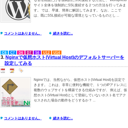
サイト全体を強制的にSSL接続する２つの方法を行ってみま
す。 では、早速、簡単に解説してみます。 なお、ここで
は、既にSSL接続が可能な環境となっているものとし ...
コメントはありません。
続きを読む...
C6
C7
D6
D7
S6
U12
U14
3.
Nginxで仮想ホスト(Virtual Host)のデフォルトサーバーを
設定してみる
Nginxでは、当然ながら、仮想ホスト(Virtual Host)を設定で
きます。 これは、非常に便利な機能で、１つのIPアドレスに
複数のウェブサイトを構築できる仕組みですが、 例えば、仮
想ホスト(Virtual Host)として登録していないホスト名でアク
セスされた場合の動作をどうするか？ ...
コメントはありません。
続きを読む...