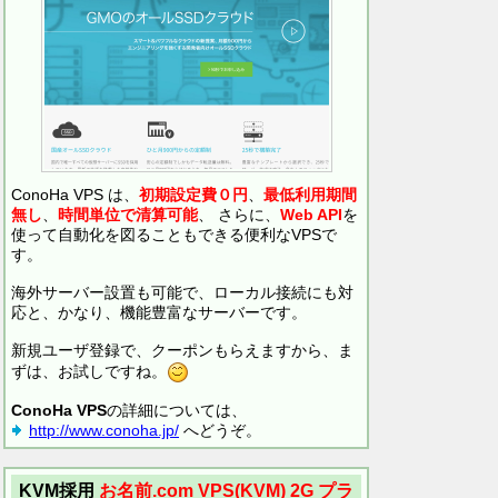
ConoHa VPS は、
初期設定費０円
、
最低利用期間
無し
、
時間単位で清算可能
、 さらに、
Web API
を
使って自動化を図ることもできる便利なVPSで
す。
海外サーバー設置も可能で、ローカル接続にも対
応と、かなり、機能豊富なサーバーです。
新規ユーザ登録で、クーポンもらえますから、ま
ずは、お試しですね。
ConoHa VPS
の詳細については、
http://www.conoha.jp/
へどうぞ。
KVM採用
お名前.com VPS(KVM)
2G プラ