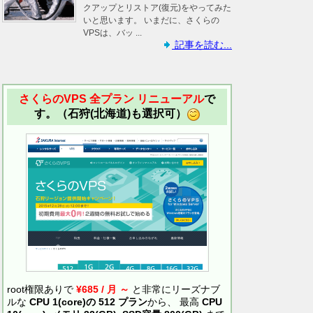
クアップとリストア(復元)をやってみた
いと思います。 いまだに、さくらの
VPSは、バッ ...
記事を読む...
さくらのVPS 全プラン リニューアル
で
す。（石狩(北海道)も選択可）
root権限ありで
¥685 / 月 ～
と非常にリーズナブ
ルな
CPU 1(core)の 512 プラン
から、 最高
CPU