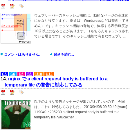
ウェブサーバーのキャッシュ機能は、動的なページの高速化
にかなり役立ちます。 例えば、Wordpressなどは覿面（てき
めん）です。キャッシュ機能の有無で、体感する表示速度は
10倍以上になることがあります。（もちろんキャッシュされ
ている場合です） そのキャッシュ機能で有名なウェブサ ...
コメントはありません。
続きを読む...
C5
C6
D6
S6
U10
U12
14.
nginx で a client request body is buffered to a
temporary file の警告に対応してみる
以下のような警告メッセージが出力されていたので、今回
は、これに対処してみました。 2013/04/08 09:50:49 [warn]
1190#0: *295230 a client request body is buffered to a
temporary file /var/cache/ ...