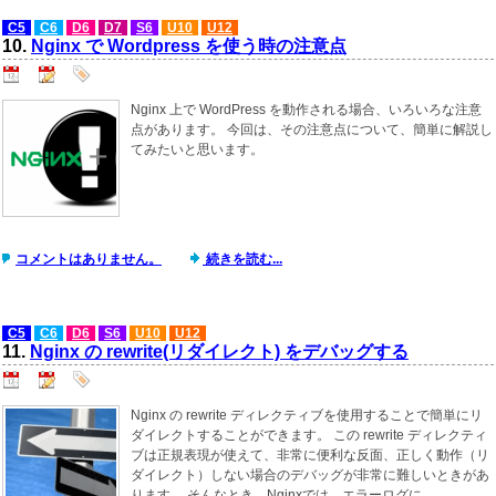
C5
C6
D6
D7
S6
U10
U12
10.
Nginx で Wordpress を使う時の注意点
Nginx 上で WordPress を動作される場合、いろいろな注意
点があります。 今回は、その注意点について、簡単に解説し
てみたいと思います。
コメントはありません。
続きを読む...
C5
C6
D6
S6
U10
U12
11.
Nginx の rewrite(リダイレクト) をデバッグする
Nginx の rewrite ディレクティブを使用することで簡単にリ
ダイレクトすることができます。 この rewrite ディレクティ
ブは正規表現が使えて、非常に便利な反面、正しく動作（リ
ダイレクト）しない場合のデバッグが非常に難しいときがあ
ります。 そんなとき、Nginxでは、エラーログに ...