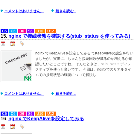
コメントはありません。
続きを読む...
C5
C6
D6
S6
U10
U12
15.
nginx で接続状態を確認する(stub_status を使ってみる)
nginx でKeepAliveを設定してみる でKeepAliveの設定を行い
ましたが、実際に、ちゃんと接続回数が減るのか増えるか確
認したいとことですね。 そんなときは、stub_status ディレ
クティブを使うと良いです。 今回は、nginxでのリアルタイ
ムでの接続状態の確認について解説し ...
コメントはありません。
続きを読む...
C5
C6
D6
S6
U10
U12
16.
nginx でKeepAliveを設定してみる