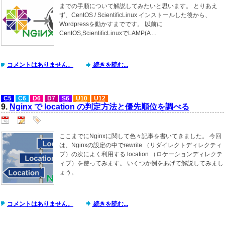
までの手順について解説してみたいと思います。 とりあえ
ず、CentOS / ScientificLinux インストールした後から、
Wordpressを動かすまでです。 以前に
CentOS,ScientificLinuxでLAMP(A ...
コメントはありません。
続きを読む...
C5
C6
D6
D7
S6
U10
U12
9.
Nginx で location の判定方法と優先順位を調べる
ここまでにNginxに関して色々記事を書いてきました。 今回
は、Nginxの設定の中でrewrite （リダイレクトディレクティ
ブ）の次によく利用する location （ロケーションディレクテ
ィブ）を使ってみます。 いくつか例をあげて解説してみまし
ょう。
コメントはありません。
続きを読む...