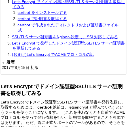
Let’s Encrypt でドメイン認証型SSL/TLS サーバ証明書を取得し
てみる
certbot をインストールする
certbot で証明書を取得する
certbot で作成されたディレクトリおよび証明書ファイル一
式
SSL/TLS サーバ証明書をNginxへ設定し、SSL対応してみる
Let’s Encrypt で発行したドメイン認証型SSL/TLS サーバ証明書
を更新してみる
(おまけ)Let’s Encrypt でACMEプロトコルの話
履歴
2017年8月15日 初版
Let’s Encrypt でドメイン認証型SSL/TLS サーバ証明
書を取得してみる
Let’s Encrypt でドメイン認証型SSL/TLS サーバ証明書を発行依頼し、
取得するためには、
certbot
(以前は、letsencrypt と呼んでいた) とい
うツールを使うことになります。 （これを使わなくとも自前で ACME
プロトコル を使って発行依頼を行い、証明書を取得することも可能で
はあります。 ただ、既に正式サポートのツールがあるので、そちらを