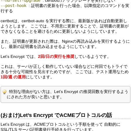
--no-self-upgrade
: certbotのアップグレードを実行しない
--post-hook
: 証明書の更新を行った場合、以降指定のコマンドを実
行する
certbotは、certbot-auto を実行する際に、最新版があれば自動更新し
ようとします。 ここでは、不用意に更新することで、証明書の更新が
できなくなることを避けるために更新しないようにしています。
また、証明書が更新された際は、Nginxの再読み込みを実行するように
し、最新の証明書を読み込ませるようにしています。
Let’s Encrypt では、
2回/日の実行を推奨
しているようです。
これは、サーバが正しく動作していない場合などに何回でもトライで
きる十分な可能性を見出すためですが、 ここでは、テスト運用なため
1回/週 の運用
にしています。
特別な理由がない方は、Let’s Encrypt の推奨回数を実行するよう
にされた方が良いと思います。
(おまけ)Let’s Encrypt でACMEプロトコルの話
Let’s Encrypt は、ACMEプロトコルという手順を使って 自動的に
SSL/TLS サーバ証明書発行手続きを行っています。