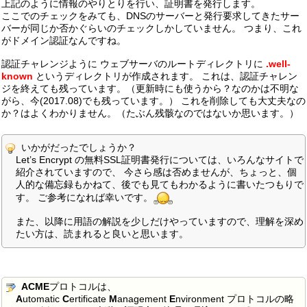
上記のように情報のやりとりを行い、証明書を発行します。
ここでのチェックをみても、DNSのサーバーと発行要求してきたサー
バーが同じか否かぐらいのチェックしかしていません。 つまり、これ
がドメイン認証なんですね。
認証チャレンジように ウェブサーバのルートディレクトリに
.well-
known
というディレクトリが作成されます。 これは、認証チャレン
ジを終えても残っています。（更新時にも使うから？なのかは不明な
がら、今(2017.08)でも残っています。） これを削除しても大丈夫なの
か？はよくわかりません。（たぶん残骸なのではないか思います。）
いかがだったでしょうか？
Let’s Encrypt の無料SSL証明書発行については、いろんなサイトで
紹介されていますので、 今さら感は否めませんが、ちょっと、個
人的な備忘録もかねて、後でも見てもわかるように書いたつもりで
す。 ご参考になれば幸いです。
また、以降に用語の解説を少しだけやっていますので、理解を深め
たい方は、読まれると良いと思います。
ACME
プロトコルは、
A
utomatic
C
ertificate
M
anagement
E
nvironment プロトコルの略