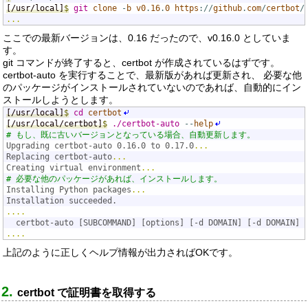
[/usr/local]
$
git
clone
-
b
v0
.
16
.
0
https
://
github
.
com
/
certbot
/
...
ここでの最新バージョンは、0.16 だったので、v0.16.0 としていま
す。
git コマンドが終了すると、certbot が作成されているはずです。
certbot-auto を実行することで、最新版があれば更新され、 必要な他
のパッケージがインストールされていないのであれば、自動的にイン
ストールしようとします。
[/usr/local]
$
cd
certbot
[/usr/local/certbot]
$
./certbot-auto
--
help
# もし、既に古いバージョンとなっている場合、自動更新します。
Upgrading certbot-auto 0.16.0 to 0.17.0
...
Replacing certbot-auto
...
Creating virtual environment
...
# 必要な他のパッケージがあれば、インストールします。
Installing Python packages
...
Installation succeeded.
....
  certbot-auto [SUBCOMMAND] [options] [-d DOMAIN] [-d DOMAIN] 
....
上記のように正しくヘルプ情報が出力さればOKです。
certbot で証明書を取得する