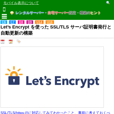
モバイル表示について
レンタルサーバー・
自宅サーバー
設定・構築の
ヒント
C6
C7
D8
D9
U14
U16
Let’s Encrypt を使った SSL/TLS サーバ証明書発行と
自動更新の構築
SSL/TLS(https://)に対応してみてわかったこと、事前に考えておくべ