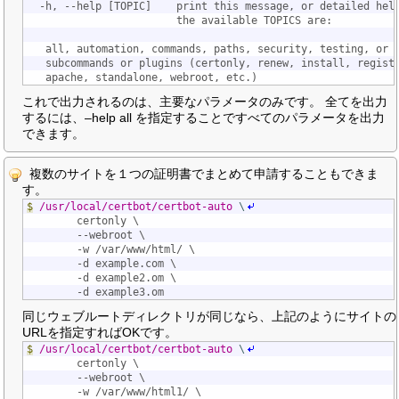
  -h, --help [TOPIC]    print this message, or detailed hel
                        the available TOPICS are:
   all, automation, commands, paths, security, testing, or 
   subcommands or plugins (certonly, renew, install, regist
   apache, standalone, webroot, etc.)
これで出力されるのは、主要なパラメータのみです。 全てを出力
するには、–help all を指定することですべてのパラメータを出力
できます。
複数のサイトを１つの証明書でまとめて申請することもできま
す。
$
/usr/local/certbot/certbot-auto
\
		certonly \
		--webroot \
		-w /var/www/html/ \
		-d example.com \
		-d example2.om \
		-d example3.om 
同じウェブルートディレクトリが同じなら、上記のようにサイトの
URLを指定すればOKです。
$
/usr/local/certbot/certbot-auto
\
		certonly \
		--webroot \
		-w /var/www/html1/ \