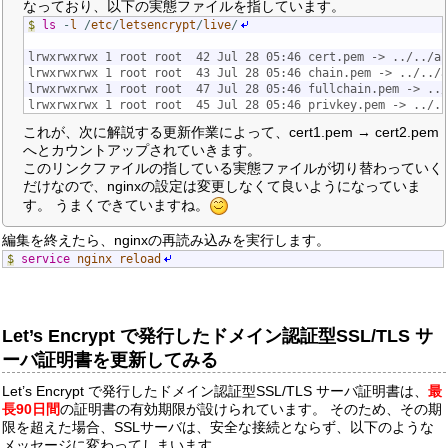
なっており、以下の実態ファイルを指しています。
$
ls
-
l
/
etc
/
letsencrypt
/
live
/
lrwxrwxrwx 1 root root  42 Jul 28 05:46 cert.pem -> ../../ar
lrwxrwxrwx 1 root root  43 Jul 28 05:46 chain.pem -> ../../
lrwxrwxrwx 1 root root  47 Jul 28 05:46 fullchain.pem -> ../
lrwxrwxrwx 1 root root  45 Jul 28 05:46 privkey.pem -> ../..
これが、次に解説する更新作業によって、cert1.pem → cert2.pem
へとカウントアップされていきます。
このリンクファイルの指している実態ファイルが切り替わっていく
だけなので、nginxの設定は変更しなくて良いようになっていま
す。 うまくできていますね。
編集を終えたら、nginxの再読み込みを実行します。
$
service
nginx
reload
Let’s Encrypt で発行したドメイン認証型SSL/TLS サ
ーバ証明書を更新してみる
Let’s Encrypt で発行したドメイン認証型SSL/TLS サーバ証明書は、
最
長90日間
の証明書の有効期限が設けられています。 そのため、その期
限を超えた場合、SSLサーバは、安全な接続とならず、以下のような
メッセージに変わってしまいます。