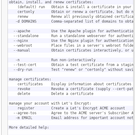
obtain, install, and renew certificates:
    (default) run   Obtain & install a certificate in your 
    certonly        Obtain or renew a certificate, but do n
    renew           Renew all previously obtained certifica
   -d DOMAINS       Comma-separated list of domains to obta
  --apache          Use the Apache plugin for authenticatio
  --standalone      Run a standalone webserver for authenti
  --nginx           Use the Nginx plugin for authentication
  --webroot         Place files in a server's webroot folde
  --manual          Obtain certificates interactively, or u
   -n               Run non-interactively
  --test-cert       Obtain a test certificate from a stagin
  --dry-run         Test "renew" or "certonly" without savi
manage certificates:
    certificates    Display information about certificates 
    revoke          Revoke a certificate (supply --cert-pat
    delete          Delete a certificate
manage your account with Let's Encrypt:
    register        Create a Let's Encrypt ACME account
  --agree-tos       Agree to the ACME server's Subscriber A
   -m EMAIL         Email address for important account not
More detailed help: