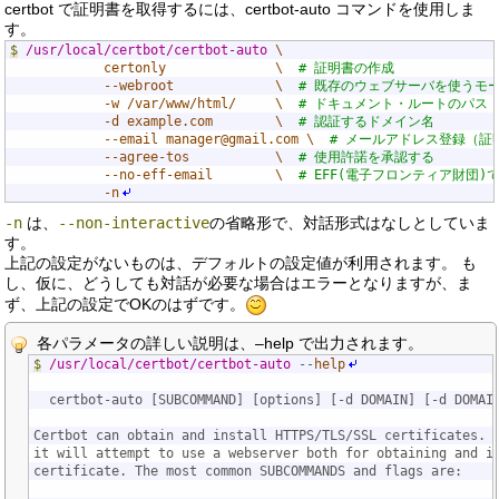
certbot で証明書を取得するには、certbot-auto コマンドを使用しま
す。
$
/usr/local/certbot/certbot-auto
\    

            certonly              \  
# 証明書の作成
            --webroot             \  
# 既存のウェブサーバを使うモ
            -w /var/www/html/     \  
# ドキュメント・ルートのパス
            -d example.com        \  
# 認証するドメイン名
            --email manager@gmail.com \  
# メールアドレス登録（証
            --agree-tos           \  
# 使用許諾を承認する
            --no-eff-email        \  
# EFF(電子フロンティア財団
            -n
-n
は、
--non-interactive
の省略形で、対話形式はなしとしていま
す。
上記の設定がないものは、デフォルトの設定値が利用されます。 も
し、仮に、どうしても対話が必要な場合はエラーとなりますが、ま
ず、上記の設定でOKのはずです。
各パラメータの詳しい説明は、–help で出力されます。
$
/usr/local/certbot/certbot-auto
--
help
  certbot-auto [SUBCOMMAND] [options] [-d DOMAIN] [-d DOMAI
Certbot can obtain and install HTTPS/TLS/SSL certificates. 
it will attempt to use a webserver both for obtaining and i
certificate. The most common SUBCOMMANDS and flags are: