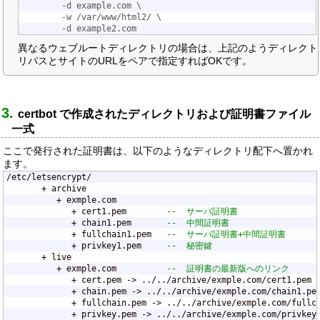
		-d example.com \
		-w /var/www/html2/ \
		-d example2.com 
異なるウェブルートディレクトリの場合は、上記のようディレクト
リパスとサイトのURLをペアで指定すればOKです。
certbot で作成されたディレクトリおよび証明書ファイル
一式
ここで発行された証明書は、以下のようなディレクトリ配下へ置かれ
ます。
/etc/letsencrypt/

       + archive

          + exmple.com

             + cert1.pem        
--  サーバ証明書
             + chain1.pem       
--  中間証明書
             + fullchain1.pem   
--  サーバ証明書+中間証明書
             + privkey1.pem     
--  秘密鍵
       + live

          + exmple.com          
--  証明書の最新版へのリンク
             + cert.pem -> ../../archive/exmple.com/cert1.pem

             + chain.pem -> ../../archive/exmple.com/chain1.pem
             + fullchain.pem -> ../../archive/exmple.com/fullch
             + privkey.pem -> ../../archive/exmple.com/privkey1