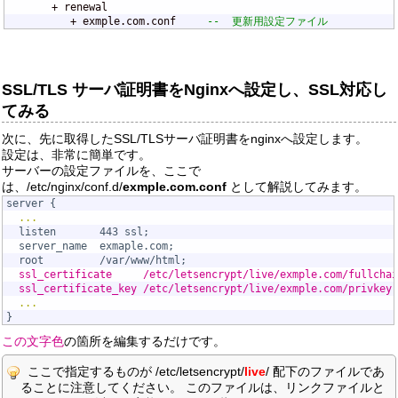
       + renewal

          + exmple.com.conf     
--  更新用設定ファイル
SSL/TLS サーバ証明書をNginxへ設定し、SSL対応し
てみる
次に、先に取得したSSL/TLSサーバ証明書をnginxへ設定します。
設定は、非常に簡単です。
サーバーの設定ファイルを、ここで
は、/etc/nginx/conf.d/
exmple.com.conf
として解説してみます。
server {

...
  listen       443 ssl;

  server_name  exmaple.com;

  root         /var/www/html;

ssl_certificate     /etc/letsencrypt/live/exmple.com/fullchai
ssl_certificate_key /etc/letsencrypt/live/exmple.com/privkey.
...
この文字色
の箇所を編集するだけです。
ここで指定するものが /etc/letsencrypt/
live
/ 配下のファイルであ
ることに注意してください。 このファイルは、リンクファイルと