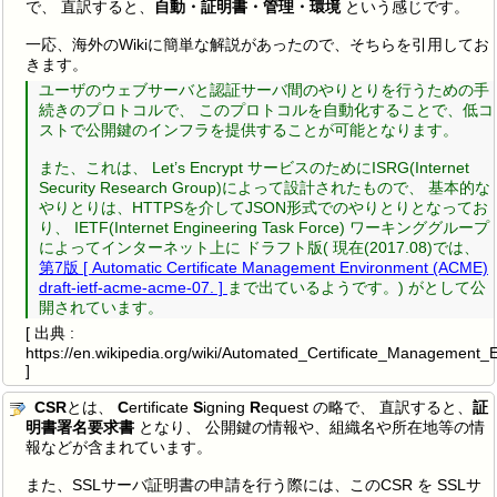
で、 直訳すると、
自動・証明書・管理・環境
という感じです。
一応、海外のWikiに簡単な解説があったので、そちらを引用してお
きます。
ユーザのウェブサーバと認証サーバ間のやりとりを行うための手
続きのプロトコルで、 このプロトコルを自動化することで、低コ
ストで公開鍵のインフラを提供することが可能となります。
また、これは、 Let’s Encrypt サービスのためにISRG(Internet
Security Research Group)によって設計されたもので、 基本的な
やりとりは、HTTPSを介してJSON形式でのやりとりとなってお
り、 IETF(Internet Engineering Task Force) ワーキンググループ
によってインターネット上に ドラフト版( 現在(2017.08)では、
第7版 [ Automatic Certificate Management Environment (ACME)
draft-ietf-acme-acme-07. ]
まで出ているようです。) がとして公
開されています。
[ 出典 :
https://en.wikipedia.org/wiki/Automated_Certificate_Management_
]
CSR
とは、
C
ertificate
S
igning
R
equest の略で、 直訳すると、
証
明書署名要求書
となり、 公開鍵の情報や、組織名や所在地等の情
報などが含まれています。
また、SSLサーバ証明書の申請を行う際には、このCSR を SSLサ