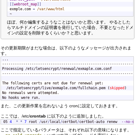
[
[
webroot_map
]
]

exmple.com 
=
 /var/www/html
~
ほぼ、何か編集するようなことはないかと思います。 やるとした
らマルチドメインの証明書を発行していた場合、不要となったドメ
インの設定を削除するくらいか？と思います。
その更新期限がまだな場合は、以下のようなメッセージが出力されま
す。
...

---------------------------------------------------------------
Processing /etc/letsencrypt/renewal/exmaple.com.conf

---------------------------------------------------------------
The following certs are not due for renewal yet:

  /etc/letsencrypt/live/exmaple.com/fullchain.pem (
skipped
)

No renewals were attempted.

No hooks were run.
また、この更新作業を忘れないよう cronに設定しておきます。
ここでは、/etc/
crontab
に以下のように追加しました。
05 
4
*
*
7
 root 
/
usr
/
local
/
certbot
/
certbot-auto renew  
--no-s
ここで指定しているパラメータは、それぞれ以下の意味になります。