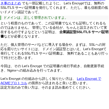
き事のまとめ
でも一部記載したように、 Let’s Encryptでは、無料の
SSL/TLS サーバ証明書を発行してくれます。 ただし、最も信頼度の低
いドメイン認証であって、
ドメインは、正しく管理されていますよ。
という程度のものであって、この証明書でなんでも証明してくれるも
のではありません。 管理している会社が、ちゃんと設立されていて実
在するものですよなどという証明は、
企業認証型SSL/TLS サーバ証明
書
などが必要となります。
ただ、個人管理のサーバなどに導入する場合や、まずは、SSLへの対
応を図りたいサイトには、 ドメイン認証型とはいえ、Let’s Encryptて
発行してくれるSSL/TLS サーバ証明書は、 無料であることもあり打っ
て付けだと思います。
今回は、その Let’s Encrypt での証明書の発行手続き、自動更新手続
き、Nginxへの組み込みを行ってみます。
Let’s Encrypt の仕組みから詳しく知りたい方は、
Let’s Encrypt で
ACMEプロトコル
の箇所から読まれると良いと思います。
設定方法のみで良い方は、そのまま読み進めてくください。