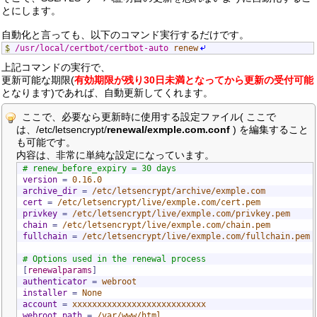
とにします。
自動化と言っても、以下のコマンド実行するだけです。
$
/usr/local/certbot/certbot-auto
renew
上記コマンドの実行で、
更新可能な期限(
有効期限が残り30日未満となってから更新の受付可能
となります)であれば、自動更新してくれます。
ここで、必要なら更新時に使用する設定ファイル( ここで
は、/etc/letsencrypt/
renewal/exmple.com.conf
) を編集すること
も可能です。
内容は、非常に単純な設定になっています。
# renew_before_expiry = 30 days
version
=
 0.16.0
archive_dir
=
 /etc/letsencrypt/archive/exmple.com
cert
=
 /etc/letsencrypt/live/exmple.com/cert.pem
privkey
=
 /etc/letsencrypt/live/exmple.com/privkey.pem
chain
=
 /etc/letsencrypt/live/exmple.com/chain.pem
fullchain
=
 /etc/letsencrypt/live/exmple.com/fullchain.pem
# Options used in the renewal process
[
renewalparams
]
authenticator
=
 webroot
installer
=
 None
account
=
 xxxxxxxxxxxxxxxxxxxxxxxxxxx
webroot_path
=
 /var/www/html,