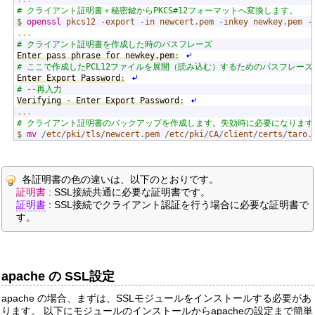
# クライアント証明書＋秘密鍵からPKCS#12フォーマットへ変換します。
$
openssl
pkcs12
-
export
-
in
newcert
.
pem
-
inkey
newkey
.
pem
-
...
# クライアント証明書を作成した時のパスフレーズ
Enter pass phrase for newkey.pem
:
# ここで作成したPCL12ファイルを展開（読み込む）するためのパスフレーズ
Enter Export Password
:
# --再入力
Verifying - Enter Export Password
:
...
# クライアント証明書のバックアップを作成します。失効時に必要になります
$
mv
/
etc
/
pki
/
tls
/
newcert
.
pem
/
etc
/
pki
/
CA
/
client
/
certs
/
taro
.
各証明書の色の違いは、以下のとおりです。
証明書
: SSL接続共通に必要な証明書です。
証明書
: SSL接続でクライアント認証を行う場合に必要な証明書で
す。
apache の SSL設定
apache の場合、まずは、SSLモジュールをインストールする必要があ
ります。 以下にモジュールのインストールからapacheの設定まで簡単