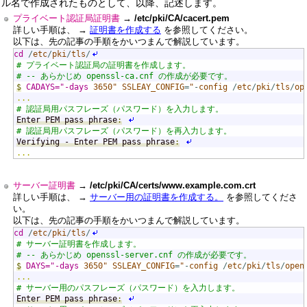
ル名で作成されたものとして、以降、記述します。
プライベート認証局証明書
→ /etc/pki/CA/cacert.pem
詳しい手順は、 →
証明書を作成する
を参照してください。
以下は、先の記事の手順をかいつまんで解説しています。
$
cd
/
etc
/
pki
/
tls
/
# プライベート認証局の証明書を作成します。
# -- あらかじめ openssl-ca.cnf の作成が必要です。
$
CADAYS="-days
3650"
SSLEAY_CONFIG
=
"
-
config
/
etc
/
pki
/
tls
/
op
...
# 認証局用パスフレーズ（パスワード）を入力します。
Enter PEM pass phrase
:
# 認証局用パスフレーズ（パスワード）を再入力します。
Verifying - Enter PEM pass phrase
:
...
サーバー証明書
→ /etc/pki/CA/certs/www.example.com.crt
詳しい手順は、 →
サーバー用の証明書を作成する。
を参照してくださ
い。
以下は、先の記事の手順をかいつまんで解説しています。
$
cd
/
etc
/
pki
/
tls
/
# サーバー証明書を作成します。
# -- あらかじめ openssl-server.cnf の作成が必要です。
$
DAYS="-days
3650"
SSLEAY_CONFIG
=
"
-
config
/
etc
/
pki
/
tls
/
open
...
# サーバー用のパスフレーズ（パスワード）を入力します。
Enter PEM pass phrase
: