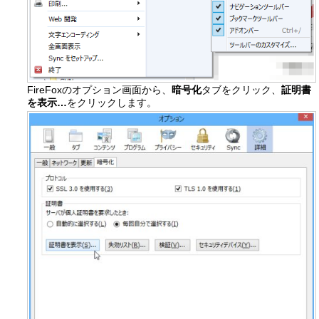
FireFoxのオプション画面から、
暗号化
タブをクリック、
証明書
を表示…
をクリックします。