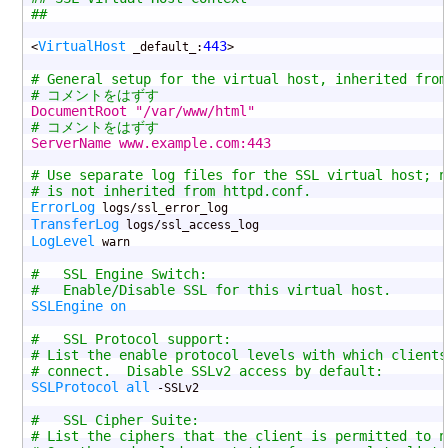
##
VirtualHost
443
<
 _default_:
>

# General setup for the virtual host, inherited from
# コメントをはずす
DocumentRoot "/var/www/html"	
# コメントをはずす
ServerName www.example.com:443	
# Use separate log files for the SSL virtual host; n
# is not inherited from httpd.conf.
ErrorLog
TransferLog
LogLevel
 warn

#   SSL Engine Switch:
#   Enable/Disable SSL for this virtual host.
SSLEngine
on
#   SSL Protocol support:
# List the enable protocol levels with which clients
# connect.  Disable SSLv2 access by default:
SSLProtocol
all
 -SSLv2

#   SSL Cipher Suite:
# List the ciphers that the client is permitted to n