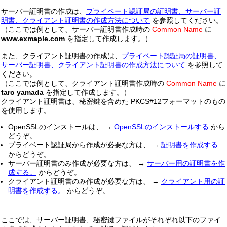
サーバー証明書の作成は、
プライベート認証局の証明書、サーバー証
明書、クライアント証明書の作成方法について
を参照してください。
（ここでは例として、サーバー証明書作成時の
Common Name
に
www.exmaple.com
を指定して作成します。）
また、クライアント証明書の作成は、
プライベート認証局の証明書、
サーバー証明書、クライアント証明書の作成方法について
を参照して
ください。
（ここでは例として、クライアント証明書作成時の
Common Name
に
taro yamada
を指定して作成します。）
クライアント証明書は、秘密鍵を含めた PKCS#12フォーマットのもの
を使用します。
OpenSSLのインストールは、 →
OpenSSLのインストールする
から
どうぞ。
プライベート認証局から作成が必要な方は、 →
証明書を作成する
からどうぞ。
サーバー証明書のみ作成が必要な方は、 →
サーバー用の証明書を作
成する。
からどうぞ。
クライアント証明書のみ作成が必要な方は、 →
クライアント用の証
明書を作成する。
からどうぞ。
ここでは、サーバー証明書、秘密鍵ファイルがそれぞれ以下のファイ