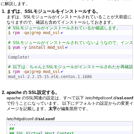
に解説します。
まずは、SSLモジュールをインストールする。
まずは、SSLモジュールがインストールされていることが大前提に
なりますので、確認も含めてインストールしておきます。
# SSLモジュールがインストールされているか確認します。
$
rpm
-
qa
|
grep
mod_ssl
# SSLモジュールがインストールされていないようなので、イン
$
yum
-
y
install
mod_ssl
...
Complete!
# 以下は、ちゃんとSSLモジュールがインストールされたか再確
$
rpm
-
qa
|
grep
mod_ssl
mod_ssl-2.2.15-15.el6.centos.1.i686
apache の SSL設定する。
apache のSSL関連の設定は、すべて以下 /etc/httpd/conf.d/
ssl.conf
で行うことになっています。 以下にデフォルトの設定からの変更イ
メージを記載します。
太字
が編集箇所です。
/etc/httpd/conf.d/
ssl.conf
##
## SSL Virtual Host Context