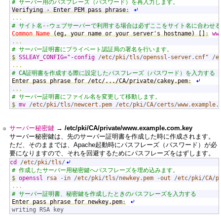
# サーバー用のパスフレーズ（パスワード）を再入力します。
Verifying - Enter PEM pass phrase
:
...
# サイト名--ウェブサーバーで利用する場合は必ずここをサイト名に合わせる
Common Name
 (eg, your name or your server's hostname) []
:
ww
...
# サーバー証明書にプライベート認証局の署名を行います。
$
SSLEAY_CONFIG="-config
/
etc
/
pki
/
tls
/
openssl
-
server
.
cnf"
/
e
...
# CA証明書を作成する際に設定したパスフレーズ（パスワード）を入力する
Enter pass phrase for /etc/.../CA/private/cakey.pem
:
...
# サーバー証明書にファイル名を変更して移動します。
$
mv
/
etc
/
pki
/
tls
/
newcert
.
pem
/
etc
/
pki
/
CA
/
certs
/
www
.
example
.
サーバー秘密鍵
→ /etc/pki/CA/private/www.example.com.key
サーバー秘密鍵は、先のサーバー証明書を作成した時に作成されます。
ただ、そのままでは、Apache起動時にパスフレーズ（パスワード）が必
要になりますので、それを回避するためにパスフレーズをはずします。
$
cd
/
etc
/
pki
/
tls
/
# 作成したサーバー用秘密鍵へパスフレーズを埋め込みます。
$
openssl
rsa
-
in
/
etc
/
pki
/
tls
/
newkey
.
pem
-
out
/
etc
/
pki
/
CA
/
p
...
# サーバー証明書、秘密鍵を作成したときのパスフレーズを入力する
Enter pass phrase for newkey.pem
:
writing RSA key