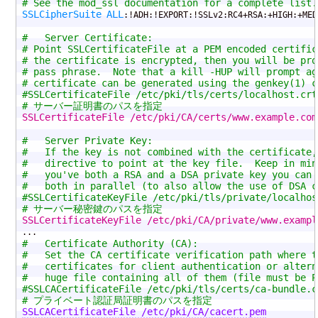
# See the mod_ssl documentation for a complete list.
SSLCipherSuite
ALL
:!ADH:!EXPORT:!SSLv2:RC4+RSA:+HIGH:+MED
#   Server Certificate:
# Point SSLCertificateFile at a PEM encoded certific
# the certificate is encrypted, then you will be pro
# pass phrase.  Note that a kill -HUP will prompt ag
# certificate can be generated using the genkey(1) c
#SSLCertificateFile /etc/pki/tls/certs/localhost.crt
# サーバー証明書のパスを指定
SSLCertificateFile /etc/pki/CA/certs/www.example.com
#   Server Private Key:
#   If the key is not combined with the certificate,
#   directive to point at the key file.  Keep in min
#   you've both a RSA and a DSA private key you can 
#   both in parallel (to also allow the use of DSA c
#SSLCertificateKeyFile /etc/pki/tls/private/localhos
# サーバー秘密鍵のパスを指定
SSLCertificateKeyFile /etc/pki/CA/private/www.exampl
#   Certificate Authority (CA):
#   Set the CA certificate verification path where t
#   certificates for client authentication or altern
#   huge file containing all of them (file must be P
#SSLCACertificateFile /etc/pki/tls/certs/ca-bundle.c
# プライベート認証局証明書のパスを指定
SSLCACertificateFile /etc/pki/CA/cacert.pem