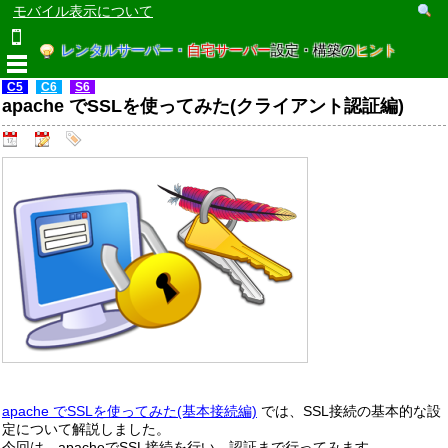
モバイル表示について
レンタルサーバー・
自宅サーバー
設定・構築の
ヒント
C5
C6
S6
apache でSSLを使ってみた(クライアント認証編)
apache でSSLを使ってみた(基本接続編)
では、SSL接続の基本的な設
定について解説しました。
今回は、apacheでSSL接続を行い、認証まで行ってみます。