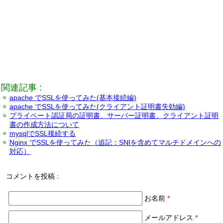
関連記事 :
apache でSSLを使ってみた(基本接続編)
apache でSSLを使ってみた(クライアント証明書失効編)
プライベート認証局の証明書、サーバー証明書、クライアント証明
書の作成方法について
mysqlでSSL接続する
Nginx でSSLを使ってみた（追記：SNIを含めてマルチドメインへの
対応）
コメントを投稿 :
お名前
*
メールアドレス
*