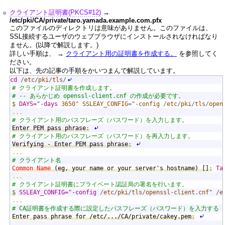
クライアント証明書(PKCS#12)
→
/etc/pki/CA/private/taro.yamada.example.com.pfx
このファイルのディレクトリは意味がありません。このファイルは、
SSL接続するユーザのウェブブラウザにインストールされなければなり
ません。(以降で解説します。)
詳しい手順は、 →
クライアント用の証明書を作成する。
を参照してく
ださい。
以下は、先の記事の手順をかいつまんで解説しています。
$
cd
/
etc
/
pki
/
tls
/
# クライアント証明書を作成します。
# -- あらかじめ openssl-client.cnf の作成が必要です。
$
DAYS="-days
3650"
SSLEAY_CONFIG
=
"
-
config
/
etc
/
pki
/
tls
/
open
...
# クライアント用のパスフレーズ（パスワード）を入力します。
Enter PEM pass phrase
:
# クライアント用のパスフレーズ（パスワード）を再入力します。
Verifying - Enter PEM pass phrase
:
...
# クライアント名
Common Name
 (eg, your name or your server's hostname) []
:
Ta
...
# クライアント証明書にプライベート認証局の署名を行います。
$
SSLEAY_CONFIG="-config
/
etc
/
pki
/
tls
/
openssl
-
client
.
cnf"
/
e
...
# CA証明書を作成する際に設定したパスフレーズ（パスワード）を入力する
Enter pass phrase for /etc/.../CA/private/cakey.pem
:
...