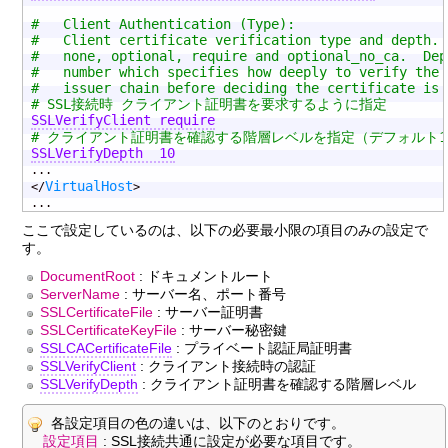
#   Client Authentication (Type):
#   Client certificate verification type and depth. 
#   none, optional, require and optional_no_ca.  Dep
#   number which specifies how deeply to verify the 
#   issuer chain before deciding the certificate is 
# SSL接続時 クライアント証明書を要求するように指定
SSLVerifyClient require
# クライアント証明書を確認する階層レベルを指定（デフォルト1
SSLVerifyDepth  10
...

VirtualHost
</
>

...
ここで設定しているのは、以下の必要最小限の項目のみの設定で
す。
DocumentRoot
: ドキュメントルート
ServerName
: サーバー名、ポート番号
SSLCertificateFile
: サーバー証明書
SSLCertificateKeyFile
: サーバー秘密鍵
SSLCACertificateFile
: プライベート認証局証明書
SSLVerifyClient
: クライアント接続時の認証
SSLVerifyDepth
: クライアント証明書を確認する階層レベル
各設定項目の色の違いは、以下のとおりです。
設定項目
: SSL接続共通に設定が必要な項目です。