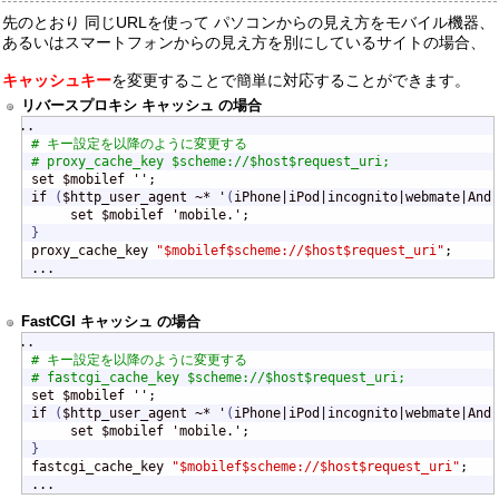
先のとおり 同じURLを使って パソコンからの見え方をモバイル機器、
あるいはスマートフォンからの見え方を別にしているサイトの場合、
キャッシュキー
を変更することで簡単に対応することができます。
リバースプロキシ キャッシュ の場合
# キー設定を以降のように変更する
# proxy_cache_key $scheme://$host$request_uri;

set $mobilef '';

if 
(
$http_user_agent ~* '
(
iPhone|iPod|incognito|webmate|Andr
}

proxy_cache_key 
"$mobilef$scheme://$host$request_uri"
;

...
FastCGI キャッシュ の場合
# キー設定を以降のように変更する
# fastcgi_cache_key $scheme://$host$request_uri;

set $mobilef '';

if 
(
$http_user_agent ~* '
(
iPhone|iPod|incognito|webmate|Andr
}

fastcgi_cache_key 
"$mobilef$scheme://$host$request_uri"
;

...