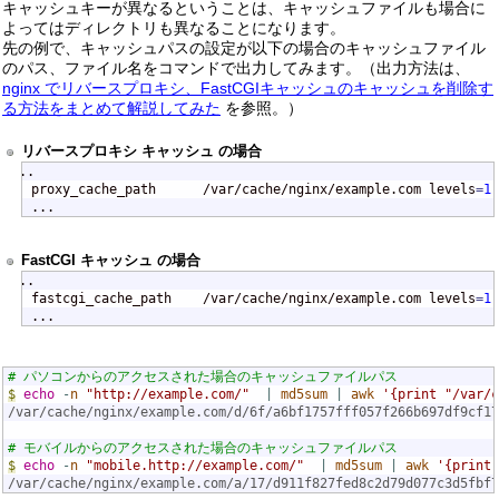
キャッシュキーが異なるということは、キャッシュファイルも場合に
よってはディレクトリも異なることになります。
先の例で、キャッシュパスの設定が以下の場合のキャッシュファイル
のパス、ファイル名をコマンドで出力してみます。（出力方法は、
nginx でリバースプロキシ、FastCGIキャッシュのキャッシュを削除す
る方法をまとめて解説してみた
を参照。）
リバースプロキシ キャッシュ の場合
...

proxy_cache_path      /var/cache/nginx/example.com levels
=
1
:
...
FastCGI キャッシュ の場合
...

fastcgi_cache_path    /var/cache/nginx/example.com levels
=
1
:
...
# パソコンからのアクセスされた場合のキャッシュファイルパス
$
echo
-
n
"http://example.com/" 
|
md5sum
|
awk
'{print "/var/c
/var/cache/nginx/example.com/d/6f/a6bf1757fff057f266b697df9cf17
# モバイルからのアクセスされた場合のキャッシュファイルパス
$
echo
-
n
"mobile.http://example.com/" 
|
md5sum
|
awk
'{print 
/var/cache/nginx/example.com/a/17/d911f827fed8c2d79d077c3d5fbf7