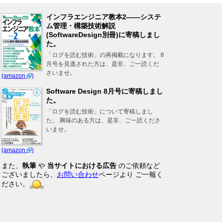
インフラエンジニア教本2――システ
ム管理・構築技術解説
(SoftwareDesign別冊)に寄稿しまし
た。
「ログを読む技術」の再掲載になります。 8
月号を見逃された方は、是非、ご一読くだ
さいませ。
(amazon
)
Software Design 8月号に寄稿しまし
た。
「ログを読む技術」について寄稿しまし
た。 興味のある方は、是非、ご一読くださ
いませ。
(amazon
)
また、
執筆
や
当サイトにおける広告
のご依頼など
ございましたら、
お問い合わせ
ページより ご一報く
ださい。