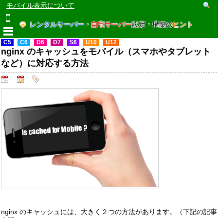
モバイル表示について
レンタルサーバー・
自宅サーバー
設定・構築の
ヒント
C5
C6
D6
D7
S6
U10
U12
nginx のキャッシュをモバイル（スマホやタブレット
など）に対応する方法
nginx のキャッシュには、大きく２つの方法があります。（下記の記事