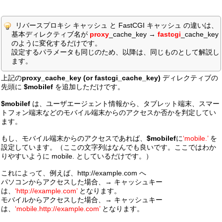
リバースプロキシ キャッシュ と FastCGI キャッシュ の違いは、
基本ディレクティブ名が
proxy
_cache_key →
fastcgi
_cache_key
のように変化するだけです。
設定するパラメータも同じのため、以降は、同じものとして解説し
ます。
上記の
proxy_cache_key (or fastcgi_cache_key)
ディレクティブの
先頭に
$mobilef
を追加しただけです。
$mobilef
は、ユーザエージェント情報から、タブレット端末、スマー
トフォン端末などのモバイル端末からのアクセスか否かを判定してい
ます。
もし、モバイル端末からのアクセスであれば、
$mobilef
に
‘mobile.’
を
設定しています。（ここの文字列はなんでも良いです。ここではわか
りやすいように mobile. としているだけです。）
これによって、例えば、http://example.com へ
パソコンからアクセスした場合、→ キャッシュキー
は、
‘http://example.com’
となります。
モバイルからアクセスした場合、→ キャッシュキー
は、
‘mobile.http://example.com’
となります。