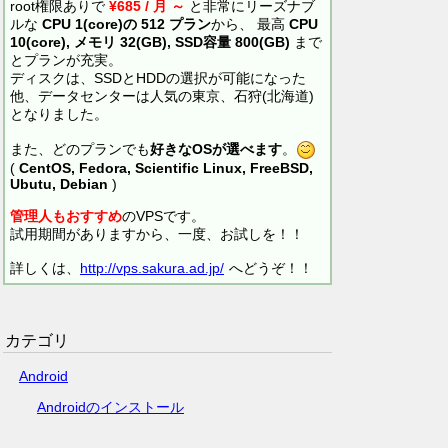
root権限ありで
¥685 / 月 ～
と非常にリーズナブ
ルな
CPU 1(core)の 512 プラン
から、 最高
CPU
10(core), メモリ 32(GB), SSD容量 800(GB)
まで
とプランが充実。
ディスクは、SSDとHDDの選択が可能になった
他、データセンターは人気の東京、石狩(北海道)
となりました。
また、どのプランでも
好きなOSが選べます
。
(
CentOS, Fedora, Scientific Linux, FreeBSD,
Ubutu, Debian
)
管理人もおすすめ
のVPSです。
試用期間がありますから、一度、お試しを！！
詳しくは、
http://vps.sakura.ad.jp/
へどうぞ！！
カテゴリ
Android
Androidのインストール