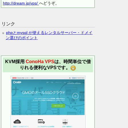
http://dream.jp/vps/
へどうぞ。
リンク
phpとmysql が使えるレンタルサーバー・ドメイ
ン選びのポイント
KVM採用
ConoHa VPS
は、時間単位で借
りれる便利なVPSです。