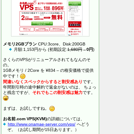
メモリ2GBプラン
CPU:3core、Disk:200GB
月額:1,153円から (初期設定:
1,680円
→
0円
)
さくらのVPSがリニューアルされてもなんのそ
の。
1GBメモリ / 2Core を ¥834 – の格安価格で提供
中です！
間違いなくスペックからすると割安感あり
です。
年間割引時の途中解約で返金がないのは、 ちょっ
と残念ですが、
それでもこの割安感は魅力
です。
まずは、お試しですね。
お名前.com VPS(KVM)
の詳細については、
http://www.onamae-server.com/vps/
へどう
ぞ。（お試し期間が15日あります。）