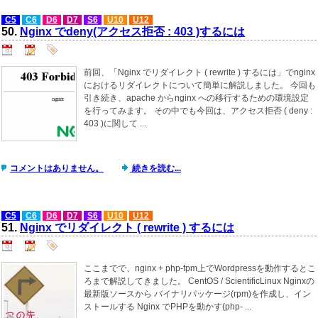
C5
C6
D6
D7
S6
U10
U12
50.
Nginx でdeny(アクセス拒否 : 403 )するには
前回、「Nginx でリダイレクト ( rewrite ) するには」でnginx
におけるリダイレクトについて簡単に解説しました。 今回も
引き続き、apache からnginx への移行するための環境設定
を行ってみます。 その中でも今回は、アクセス拒否 ( deny :
403 )に関して ...
コメントはありません。
続きを読む...
C5
C6
D6
D7
S6
U10
U12
51.
Nginx でリダイレクト ( rewrite ) するには
ここまでで、nginx + php-fpm上でWordpressを動作するとこ
ろまで解説してきました。 CentOS / ScientificLinux Nginxの
最新版ソースから バイナリパッケージ(rpm)を作成し、イン
ストールする Nginx でPHPを動かす(php- ...