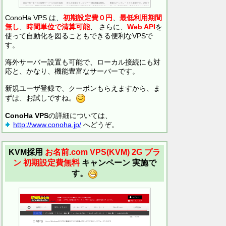
ConoHa VPS は、
初期設定費０円
、
最低利用期間
無し
、
時間単位で清算可能
、 さらに、
Web API
を
使って自動化を図ることもできる便利なVPSで
す。
海外サーバー設置も可能で、ローカル接続にも対
応と、かなり、機能豊富なサーバーです。
新規ユーザ登録で、クーポンもらえますから、ま
ずは、お試しですね。
ConoHa VPS
の詳細については、
http://www.conoha.jp/
へどうぞ。
KVM採用
お名前.com VPS(KVM)
2G プラ
ン 初期設定費無料
キャンペーン 実施で
す。