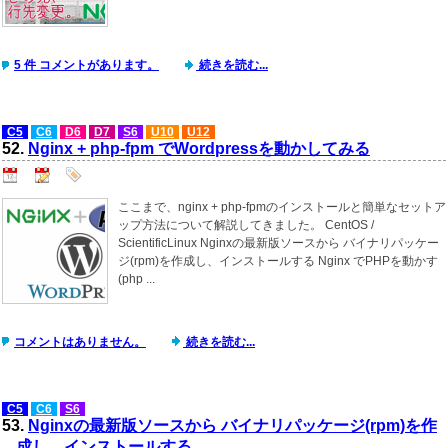
5 件 コメントがあります。
続きを読む...
C5
C6
D6
D7
S6
U10
U12
52.
Nginx + php-fpm でWordpressを動かしてみる
ここまで、nginx + php-fpmのインストールと簡単なセットア
ップ方法について解説してきました。 CentOS /
ScientificLinux Nginxの最新版ソースから バイナリパッケー
ジ(rpm)を作成し、インストールする Nginx でPHPを動かす
(php ...
コメントはありません。
続きを読む...
C5
C6
S6
53.
Nginxの最新版ソースから バイナリパッケージ(rpm)を作
成し、インストールする