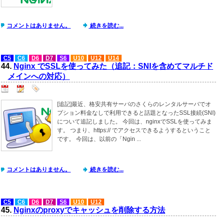
コメントはありません。
続きを読む...
C5
C6
D6
D7
S6
U10
U12
U14
44.
Nginx でSSLを使ってみた（追記：SNIを含めてマルチド
メインへの対応）
[追記]最近、格安共有サーバのさくらのレンタルサーバでオ
プション料金なしで利用できると話題となったSSL接続(SNI)
について追記しました。 今回は、nginxでSSLを使ってみま
す。 つまり、https:// でアクセスできるようするということ
です。 今回は、以前の「Ngin ...
コメントはありません。
続きを読む...
C5
C6
D6
D7
S6
U10
U12
45.
Nginxのproxyでキャッシュを削除する方法