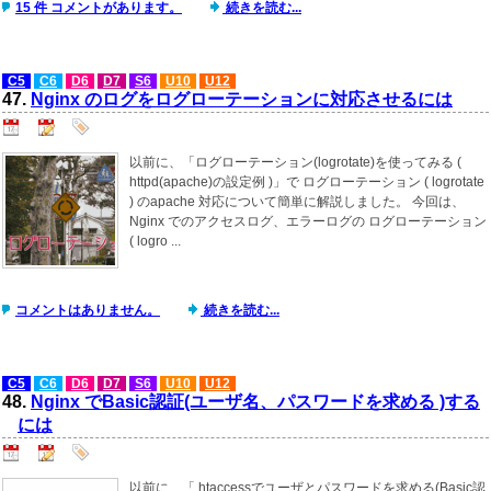
15 件 コメントがあります。
続きを読む...
C5
C6
D6
D7
S6
U10
U12
47.
Nginx のログをログローテーションに対応させるには
以前に、「ログローテーション(logrotate)を使ってみる (
httpd(apache)の設定例 )」で ログローテーション ( logrotate
) のapache 対応について簡単に解説しました。 今回は、
Nginx でのアクセスログ、エラーログの ログローテーション
( logro ...
コメントはありません。
続きを読む...
C5
C6
D6
D7
S6
U10
U12
48.
Nginx でBasic認証(ユーザ名、パスワードを求める )する
には
以前に、「.htaccessでユーザとパスワードを求める(Basic認