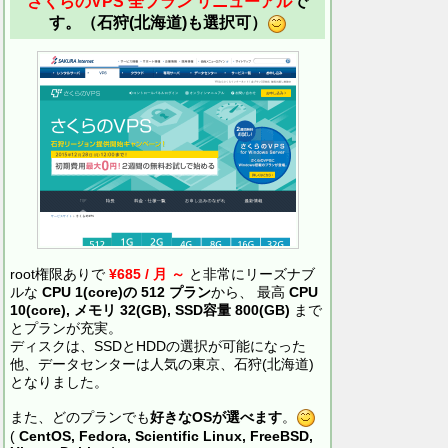
さくらのVPS 全プラン リニューアル
で
す。（石狩(北海道)も選択可）
root権限ありで
¥685 / 月 ～
と非常にリーズナブ
ルな
CPU 1(core)の 512 プラン
から、 最高
CPU
10(core), メモリ 32(GB), SSD容量 800(GB)
まで
とプランが充実。
ディスクは、SSDとHDDの選択が可能になった
他、データセンターは人気の東京、石狩(北海道)
となりました。
また、どのプランでも
好きなOSが選べます
。
(
CentOS, Fedora, Scientific Linux, FreeBSD,