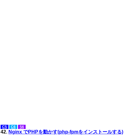
C5
C6
S6
42.
Nginx でPHPを動かす(php-fpmをインストールする)