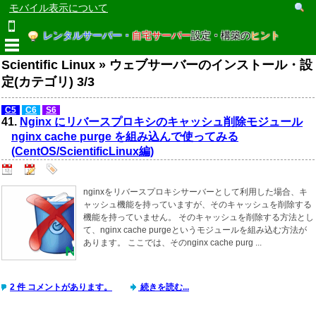
モバイル表示について
レンタルサーバー・
自宅サーバー
設定・構築の
ヒント
Scientific Linux » ウェブサーバーのインストール・設
定(カテゴリ) 3/3
C5
C6
S6
41.
Nginx にリバースプロキシのキャッシュ削除モジュール
nginx cache purge を組み込んで使ってみる
(CentOS/ScientificLinux編)
nginxをリバースプロキシサーバーとして利用した場合、キ
ャッシュ機能を持っていますが、そのキャッシュを削除する
機能を持っていません。 そのキャッシュを削除する方法とし
て、nginx cache purgeというモジュールを組み込む方法が
あります。 ここでは、そのnginx cache purg ...
2 件 コメントがあります。
続きを読む...