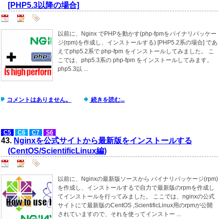
[PHP5.3以降の場合]
以前に、Nginx でPHPを動かす(php-fpmをバイナリパッケー
ジ(rpm)を作成し、インストールする) [PHP5.2系の場合] であ
えてphp5.2系で php-fpm をインストールしてみました。 こ
こでは、php5.3系の php-fpm をインストールしてみます。
php5.3以 ...
コメントはありません。
続きを読む...
C5
C6
C7
S6
43.
Nginxを公式サイトから最新版をインストールする
(CentOS/ScientificLinux編)
以前に、Nginxの最新版ソースから バイナリパッケージ(rpm)
を作成し、インストールするで自力で最新版のrpmを作成し
てインストールを行ってみました。 ここでは、nginxの公式
サイトにて最新版のCentOS ,ScientificLinux用のrpmが公開
されていますので、それを使ってインストー ...