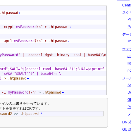
Cen
スク
.htpasswd
P
P
 -crypt 
myPassword
\n" > .htpasswd 
デー
 -apr1 
myPassword
)\n" > .htpasswd
M
ウェ
yPassword
" |  openssl dgst -binary -sha1 | base64)\n" > .htpassw
a
l
ord";SALT="$(openssl rand -base64 3)";SHA1=$(printf "$PWD$SALT" |
n
 's#$#'"$SALT"'#' | base64); \

メー
)
 > .htpasswd
S
D
 -1 
myPassword
)\n"
>
.
htpasswd
G
ァイルの上書きを行っています。
P
クトを変更すればOKです。
sword2
>>
.
htpasswd
メ
DN
GU