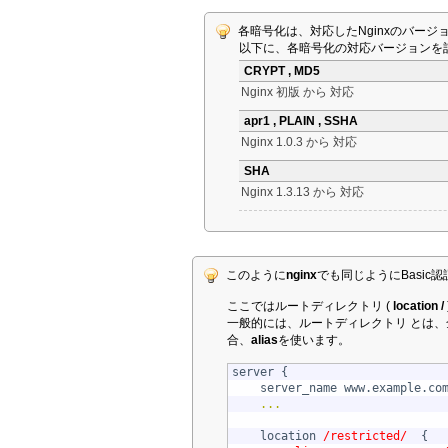
各暗号化は、対応したNginxのバー
以下に、各暗号化の対応バージョンを
CRYPT , MD5
Nginx 初版 から 対応
apr1 , PLAIN , SSHA
Nginx 1.0.3 から 対応
SHA
Nginx 1.3.13 から 対応
このように
nginx
でも同じようにBasic
ここではルートディレクトリ (
location /
一般的には、ルートディレクトリ とは
合、
alias
を使います。
server {

    server_name www.example.com
...
    location 
/restricted/  
{
