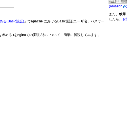
(amazon
また、
執筆
したら、
お
る(Basic認証)
」で
apache
におけるBasic認証(ユーザ名、パスワー
求める )を
nginx
での実現方法について、簡単に解説してみます。