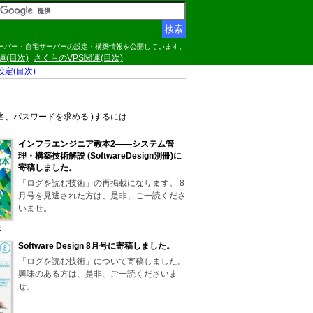
サーバー・自宅サーバーの設定・構築情報を公開しています。
関連(目次)
さくらのVPS関連(目次)
の設定(目次)
ユーザ名、パスワードを求める )するには
インフラエンジニア教本2――システム管
理・構築技術解説 (SoftwareDesign別冊)に
寄稿しました。
「ログを読む技術」の再掲載になります。 8
月号を見逃された方は、是非、ご一読くださ
いませ。
)
Software Design 8月号に寄稿しました。
「ログを読む技術」について寄稿しました。
興味のある方は、是非、ご一読くださいま
せ。