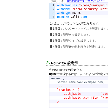
（詳しくは、
.htaccessでユーザとパスワード
1

AuthUserFile
"/home/user/publi
2

AuthName
"Local Security Test"
3

AuthType
Require
 valid-
user
これは、以下のような意味になります。
1行目：
パスワードファイルを設定します
2行目：
認証名を設定します。
3行目：
認証タイプを設定します。
4行目：
認証後の規制種別を設定します。
Nginxでの設定例
先のApacheでの設定例を
nginx
で実現するには、以下のように設定ファ
server {

    server_name www.example.com;

...
location /  {
    auth_basic            "Loc
    auth_basic_user_file  "/ho
}
...