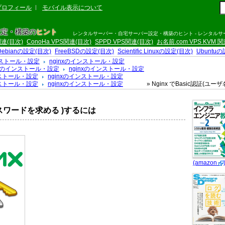
プロフィール
モバイル表示について
設定・構築の
ヒント
レンタルサーバー・自宅サーバー設定・構築のヒント - レンタル
S関連(目次)
ConoHa VPS関連(目次)
SPPD VPS関連(目次)
お名前.com VPS KVM 
Debianの設定(目次)
FreeBSDの設定(目次)
Scientific Linuxの設定(目次)
Ubuntu
ストール・設定
nginxのインストール・設定
のインストール・設定
nginxのインストール・設定
ストール・設定
nginxのインストール・設定
ストール・設定
nginxのインストール・設定
» Nginx でBasic認証(
、パスワードを求める )するには
(amazon