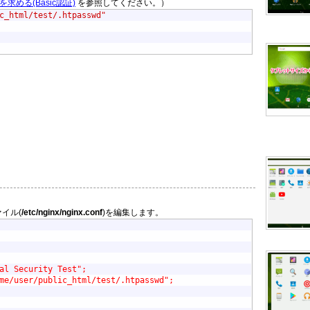
を求める(Basic認証)
を参照してください。）
c_html/test/.htpasswd"
。
イル(
/etc/nginx/nginx.conf
)を編集します。
al Security Test";
me/user/public_html/test/.htpasswd";