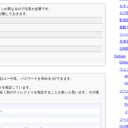
セキ
ジョンが異なるので注意が必要です。
ログ
記載しておきます。
監視
複数
ツー
共有
日時
Debian
Deb
ウェ
a
認証(ユーザ名、パスワードを求める )ができます。
n
) を指定しています。
メー
、全く別のディレクトリを指定することが多いと思います。その場
D
P
;

メ
ツー
GU