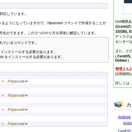
対応しています。
root権限
きるようになっていますので、htpasswd コマンドで作成することが
1(core)
32(GB), 
ドの暗号化ができます。この２つのやり方を簡単に解説しています。
ディスクは
センターは
同梱されているコマンドです。
また、ど
-utils をインストールする必要があります。
(
CentOS, 
httpd-tools をインストールする必要があります。
Debian
)
管理人も
試用期間
 > .htpasswd
詳しくは
 > .htpasswd
カ
 > .htpasswd
Android
And
 > .htpasswd
CentOS