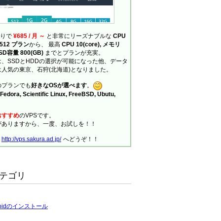
ありで
¥685 / 月 ～
と非常にリーズナブルな
CPU
の 512 プラン
から、 最高
CPU 10(core), メモリ
SSD容量 800(GB)
までとプランが充実。
、SSDとHDDの選択が可能になった他、データ
人気の東京、石狩(北海道)となりました。
のプランでも
好きなOSが選べます
。
Fedora, Scientific Linux, FreeBSD, Ubutu,
おすすめ
のVPSです。
がありますから、一度、お試しを！！
、
http://vps.sakura.ad.jp/
へどうぞ！！
テゴリ
roidのインストール