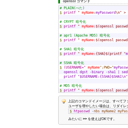
openssl コマンド
# PLAIN(べた)  
$
printf
" 
myName
:
myPassword
\n" > 
# CRYPT 暗号化
$
printf
" 
myName
:$(openssl passwd
# apr1 (Apache MD5) 暗号化
$
printf
" 
myName
:$(openssl passwd
# SHA1 暗号化
$
printf
" 
myName
:{SHA}$(printf "
m
# SSHA 暗号化
$
(USERNAME="
myName
";PWD="
myPassw
  openssl dgst -binary -sha1 | sed
  printf "$USERNAME:{SSHA}$SHA1\n"
# MD5 暗号化
$
printf
" 
myName
:$(openssl passwd
上記のコマンドイメージは、すべてフ
ユーザを増やしたい場合は、リダイレ
$
htpasswd
-
nbs
myName2
myPas
みたいに
>>
を使えばOKです。