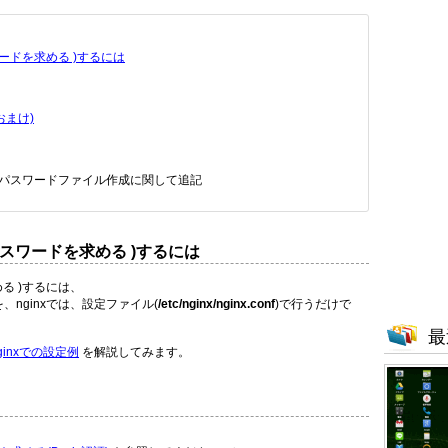
スワードを求める )するには
おまけ)
ン、パスワードファイル作成に関して追記
、パスワードを求める )するには
める )するには、
容を、nginxでは、設定ファイル(
/etc/nginx/nginx.conf
)で行うだけで
最
ginxでの設定例
を解説してみます。
。