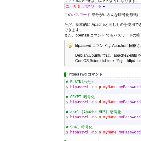
ファイルの中身は、以下のようになります。
ユーザ名
:
パスワード
この
パスワード
部分がいろんな暗号化形式に
ただ、基本的に Apacheと同じものを使用で
できます。
また、openssl コマンド でもパスワー
htpasswd コマンドは Apacheに
Debian,Ubuntu では、apache2
CentOS,ScientificLinux では、
htpasswd コマンド
# PLAIN(べた)  
$
htpasswd
-
nb
p
myName
myPassword
# CRYPT 暗号化
$
htpasswd
-
nb
d
myName
myPassword
# apr1 (Apache MD5) 暗号化
$
htpasswd
-
nb
m
myName
myPassword
# SHA1 暗号化
$
htpasswd
-
nb
s
myName
myPassword