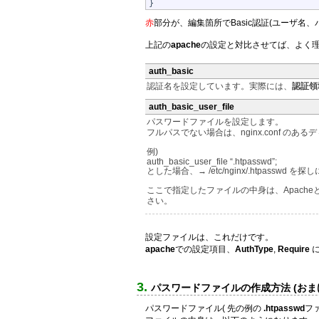
赤
部分が、編集箇所でBasic認証(ユーザ名
上記の
apache
の設定と対比させてば、よく
auth_basic
認証名を設定しています。実際には、
認証領域 
auth_basic_user_file
パスワードファイルを設定します。
フルパスでない場合は、nginx.conf の
例)
auth_basic_user_file “.htpasswd”;
とした場合、→ /etc/nginx/.htpasswd 
ここで指定したファイルの中身は、Apach
さい。
設定ファイルは、これだけです。
apache
での設定項目、
AuthType
,
Require
に
パスワードファイルの作成方法 (おま
パスワードファイル( 先の例の
.htpasswd
フ