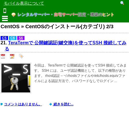
モバイル表示について
レンタルサーバー・
自宅サーバー
設定・構築の
ヒント
CentOS » CentOSのインストール(カテゴリ) 2/3
C5
C6
S6
21.
TeraTermで 公開鍵認証(鍵交換)を使ってSSH 接続してみ
る
今回は、TeraTermで 公開鍵認証を使ってSSH 接続してみま
す。 SSH には、ユーザ認証機能として、以下の種類があり
ます。 rhost認証 – ~/.rhostsファイルや/etc/hosts.equivファ
イルによる認証方法で、パスワードなしでログイン ...
コメントはありません。
続きを読む...