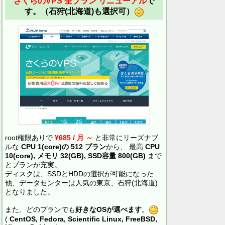
さくらのVPS 全プラン リニューアル
で
す。（石狩(北海道)も選択可）
root権限ありで
¥685 / 月 ～
と非常にリーズナブ
ルな
CPU 1(core)の 512 プラン
から、 最高
CPU
10(core), メモリ 32(GB), SSD容量 800(GB)
まで
とプランが充実。
ディスクは、SSDとHDDの選択が可能になった
他、データセンターは人気の東京、石狩(北海道)
となりました。
また、どのプランでも
好きなOSが選べます
。
(
CentOS, Fedora, Scientific Linux, FreeBSD,