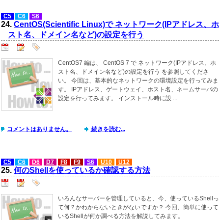
C5
C6
S6
24.
CentOS(Scientific Linux)で ネットワーク(IPアドレス、ホ
スト名、ドメイン名など)の設定を行う
CentOS7 編は、 CentOS 7 で ネットワーク(IPアドレス、ホ
スト名、ドメイン名など)の設定を行う を参照してくださ
い。 今回は、基本的なネットワークの環境設定を行ってみま
す。 IPアドレス、ゲートウェイ、ホスト名、ネームサーバの
設定を行ってみます。 インストール時に設 ...
コメントはありません。
続きを読む...
C5
C6
D6
D7
F8
F9
S6
U10
U12
25.
何のShellを使っているか確認する方法
いろんなサーバーを管理していると、今、使っているShellっ
て何？かわからないときがないですか？ 今回、簡単に使って
いるShellが何か調べる方法を解説してみます。