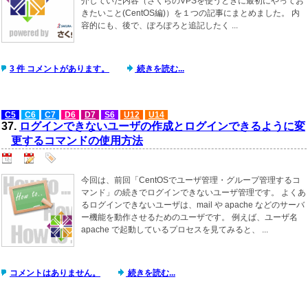
介していた内容（さくらのVPSを使うときに最初にやってお
きたいこと(CentOS編)）を１つの記事にまとめました。 内
容的にも、後で、ぽろぽろと追記したく ...
3 件 コメントがあります。
続きを読む...
C5
C6
C7
D6
D7
S6
U12
U14
37.
ログインできないユーザの作成とログインできるように変
更するコマンドの使用方法
今回は、前回「CentOSでユーザ管理・グループ管理するコ
マンド」の続きでログインできないユーザ管理です。 よくあ
るログインできないユーザは、mail や apache などのサーバ
ー機能を動作させるためのユーザです。 例えば、ユーザ名
apache で起動しているプロセスを見てみると、 ...
コメントはありません。
続きを読む...