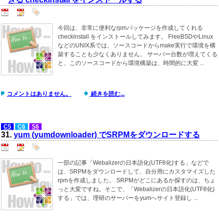
今回は、非常に便利なrpmパッケージを作成してくれる
checkinstall をインストールしてみます。 FreeBSDやLinux
などのUNIX系では、ソースコードからmake実行で環境を構
築することも少なくありません。 サーバー台数が増えてくる
と、このソースコードから環境構築は、時間的に大変 ...
コメントはありません。
続きを読む...
C5
C6
S6
31.
yum (yumdownloader) でSRPMをダウンロードする
一部の記事「Webalizerの日本語化(UTF8化)する」などで
は、SRPMをダウンロードして、自分用にカスタマイズした
rpmを作成しました。 SRPMがどこにあるか探すのは、ちょ
っと大変ですね。そこで、「Webalizerの日本語化(UTF8化)
する」では、理研のサーバーをyumへサイト登録し ...