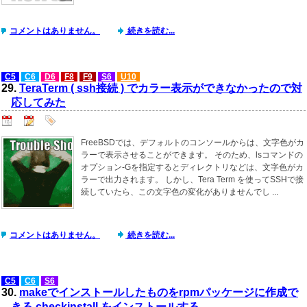
コメントはありません。
続きを読む...
C5
C6
D6
F8
F9
S6
U10
29.
TeraTerm ( ssh接続 ) でカラー表示ができなかったので対
応してみた
FreeBSDでは、デフォルトのコンソールからは、文字色がカ
ラーで表示させることができます。 そのため、lsコマンドの
オプション-Gを指定するとディレクトリなどは、文字色がカ
ラーで出力されます。 しかし、Tera Term を使ってSSHで接
続していたら、この文字色の変化がありませんでし ...
コメントはありません。
続きを読む...
C5
C6
S6
30.
makeでインストールしたものをrpmパッケージに作成で
きる checkinstall をインストールする