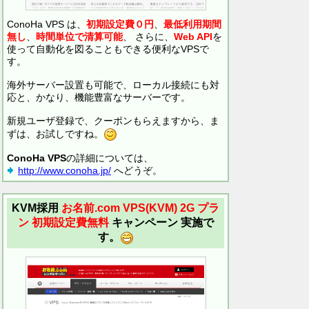
ConoHa VPS は、
初期設定費０円
、
最低利用期間
無し
、
時間単位で清算可能
、 さらに、
Web API
を
使って自動化を図ることもできる便利なVPSで
す。
海外サーバー設置も可能で、ローカル接続にも対
応と、かなり、機能豊富なサーバーです。
新規ユーザ登録で、クーポンもらえますから、ま
ずは、お試しですね。
ConoHa VPS
の詳細については、
http://www.conoha.jp/
へどうぞ。
KVM採用
お名前.com VPS(KVM)
2G プラ
ン 初期設定費無料
キャンペーン 実施で
す。