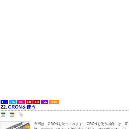
C5
C6
D6
F8
F9
S6
U10
22.
CRONを使う
今回は、CRONを使ってみます。 CRONを使う場合には、直
接、crontab ファイルを編集する方法と、crontabコマンドを