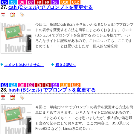
C5
C6
D6
D7
F8
F9
S6
U10
U12
27.
csh (Cシェル) でプロンプトを変更する
今回は、単純にcsh (tcsh を含めいわゆるCシェル)でプロンプ
トの表示を変更する方法を簡単にまとめておきます。 ( bash
(Bシェル) でプロンプトを変更する の Cシェル版です。) い
ろんなサイトに記載があるので、これについても、ここでま
とめても・・・とは思いましたが、個人的な備忘録 ...
コメントはありません。
続きを読む...
C5
C6
D6
D7
F8
F9
S6
U10
U12
28.
bash (Bシェル) でプロンプトを変更する
今回は、単純にbashでプロンプトの表示を変更する方法を簡
単にまとめておきます。 いろんなサイトに記載があるので、
ここでまとめても・・・とは思いましたが、個人的な備忘録
も含めて記事にしておきます。 ここの内容は、BSD系OS(
FreeBSD など ) , Linux系OS( Cen ...