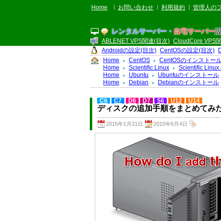
Home
お問い合わせ
利用規約
管理人の
レンタルサーバー・
自宅サーバー
ABLENET VPS関連(目次)
CloudCore VP
Androidの設定(目次)
CentOSの設定(目次)
Home
CentOS
CentOSのインストー
Home
Scientific Linux
Scientific L
Home
Ubuntu
Ubuntuのインストール
Home
Debian
Debianのインストール
C6
C7
D6
D7
S6
U12
U14
ディスクの追加手順をまとめてみた(
2015年1月21日
2015年6月4日