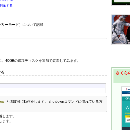
を削除する
リカバリーモード）について記載
に、40GBの追加ディスクを追加で装着してみます。
する
さくらの
now
とほぼ同じ動作をします。 shutdownコマンドに慣れている方
着します。
します。