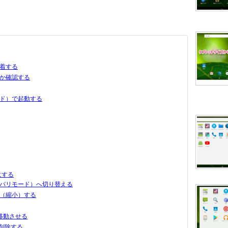
着する
か確認する
ド）で起動する
にする
バリモード）へ切り替える
（縮小）する
を移動させる
を削除する