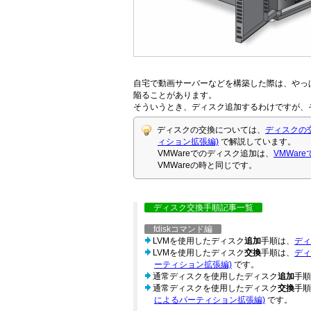
自宅で動画サーバーなどを構築した際は、やっ
陥ることがあります。
そういうとき、ディスク追加するわけですが、
ディスクの交換については、
ディスクの交
ィション拡張編)
で解説しています。
VMWareでのディスク追加は、
VMWar
VMWareの時と同じです。
ディスク交換手順記事一覧
fdiskコマンド編
LVMを使用したディスク
追加
手順は、
ディ
LVMを使用したディスク
交換
手順は、
ディ
ーティション拡張編)
です。
通常ディスクを使用したディスク
追加
手順
通常ディスクを使用したディスク
交換
手順
によるパーティション拡張編)
です。