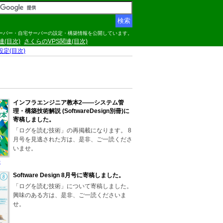
サーバー・自宅サーバーの設定・構築情報を公開しています。
関連(目次)
さくらのVPS関連(目次)
の設定(目次)
インフラエンジニア教本2――システム管
理・構築技術解説 (SoftwareDesign別冊)に
寄稿しました。
「ログを読む技術」の再掲載になります。 8
月号を見逃された方は、是非、ご一読くださ
いませ。
)
Software Design 8月号に寄稿しました。
「ログを読む技術」について寄稿しました。
興味のある方は、是非、ご一読くださいま
せ。