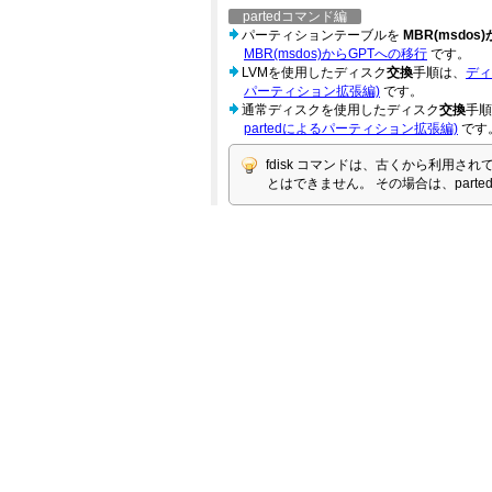
partedコマンド編
パーティションテーブルを
MBR(msdos
MBR(msdos)からGPTへの移行
です。
LVMを使用したディスク
交換
手順は、
ディ
パーティション拡張編)
です。
通常ディスクを使用したディスク
交換
手順
partedによるパーティション拡張編)
です
fdisk コマンドは、古くから利用さ
とはできません。 その場合は、part