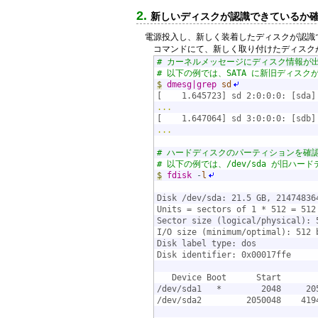
新しいディスクが認識できているか
電源投入し、新しく装着したディスクが認識
コマンドにて、新しく取り付けたディスク
# カーネルメッセージにディスク情報が
# 以下の例では、SATA に新旧ディス
$
dmesg|grep
sd
[    1.645723] sd 2:0:0:0: [sda]
...
[    1.647064] sd 3:0:0:0: [sdb]
...
# ハードディスクのパーティションを確
# 以下の例では、/dev/sda が旧ハー
$
fdisk
-
l
Disk /dev/sda: 21.5 GB, 21474836
Units = sectors of 1 * 512 = 512
Sector size (logical/physical): 
I/O size (minimum/optimal): 512 
Disk label type: dos
Disk identifier: 0x00017ffe
   Device Boot      Start       
/dev/sda1   *        2048     20
/dev/sda2         2050048    419