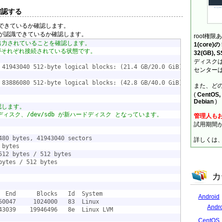
確認する
できているか確認します。
が認識できているか確認します。
root権限
出力されていることを確認します。
1(core)
クがそれぞれ接続されている状態です。
32(GB), 
ディスクは
 41943040 512-byte logical blocks: (21.4 GB/20.0 GiB)
センターは
 83886080 512-byte logical blocks: (42.8 GB/40.0 GiB)
また、ど
(
CentOS, 
Debian
)
認します。
ドディスク、/dev/sdb が新ハードディスク となっています。
管理人も
試用期間
480 bytes, 41943040 sectors
詳しくは
 bytes
512 bytes / 512 bytes
bytes / 512 bytes
カ
  End      Blocks   Id  System
Android
50047     1024000   83  Linux
And
43039    19946496   8e  Linux LVM
CentOS