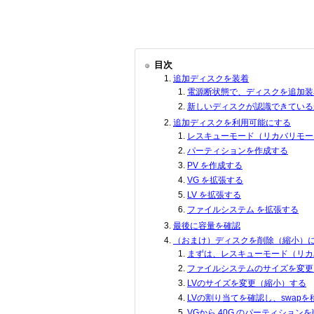
目次
追加ディスクを装着
電源断状態で、ディスクを追加装
新しいディスクが認識できている
追加ディスクを利用可能にする
レスキューモード（リカバリモー
パーティションを作成する
PV を作成する
VG を拡張する
LV を拡張する
ファイルシステム を拡張する
最後に容量を確認
（おまけ）ディスクを削除（縮小）
まずは、レスキューモード（リカ
ファイルシステムのサイズを変更
LVのサイズを変更（縮小）する
LVの割り当てを確認し、swap
VGから 40G のパーティション