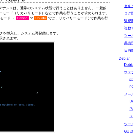
セキ
テナンスは、通常のシステム状態で行うことはありません。 一般的
ーモード（リカバリモード）などで作業を行うことが求められます。
ログ
モード （
or
では、リカバリーモード ) で作業を行
Debian
Ubuntu
監視
複数
ィスクを挿入し、システム再起動します。
ツー
示されます。
共有
日時
Debian
Deb
ウェ
a
n
メー
D
P
メ
ツー
GU