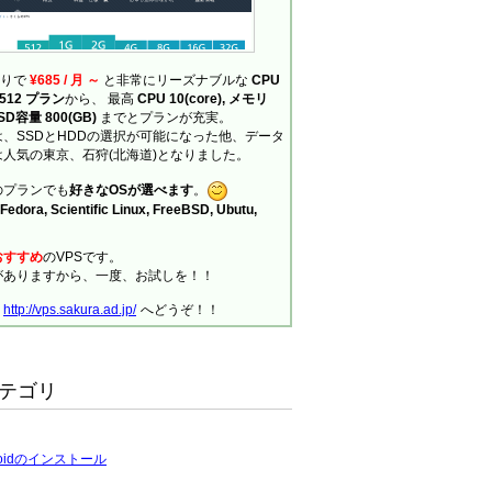
ありで
¥685 / 月 ～
と非常にリーズナブルな
CPU
の 512 プラン
から、 最高
CPU 10(core), メモリ
SSD容量 800(GB)
までとプランが充実。
、SSDとHDDの選択が可能になった他、データ
人気の東京、石狩(北海道)となりました。
のプランでも
好きなOSが選べます
。
Fedora, Scientific Linux, FreeBSD, Ubutu,
おすすめ
のVPSです。
がありますから、一度、お試しを！！
、
http://vps.sakura.ad.jp/
へどうぞ！！
テゴリ
roidのインストール