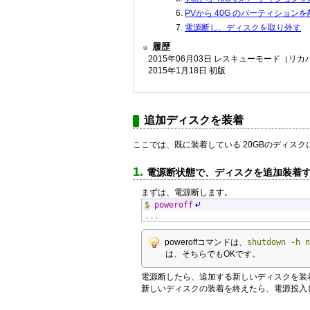
PVから 40G のパーティション
電源断し、ディスクを取り外す
履歴
2015年06月03日 レスキューモード（
2015年1月18日 初版
追加ディスクを装着
ここでは、既に装着している 20GBのディスク
電源断状態で、ディスクを追加装着
まずは、電源断します。
$
poweroff
...
poweroffコマンドは、
shutdown -h 
は、そちらでもOKです。
電源断したら、追加する新しいディスクを装
新しいディスクの装着を終えたら、電源投入