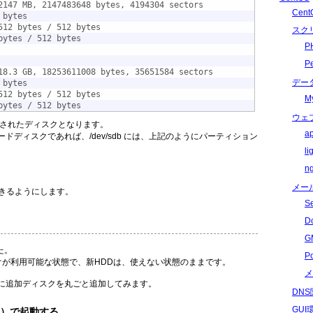
2147 MB, 2147483648 bytes, 4194304 sectors
Cen
 bytes
512 bytes / 512 bytes
スク
bytes / 512 bytes
P
P
18.3 GB, 18253611008 bytes, 35651584 sectors
デー
 bytes
512 bytes / 512 bytes
M
bytes / 512 bytes
ウェ
されたディスクとなります。
a
ディスクであれば、/dev/sdb には、上記のようにパーティション
l
n
メー
できるようにします。
S
D
G
た。
P
けが利用可能な状態で、新HDDは、使えない状態のままです。
メ
リに追加ディスクを丸ごと追加してみます。
DN
GU
）で起動する