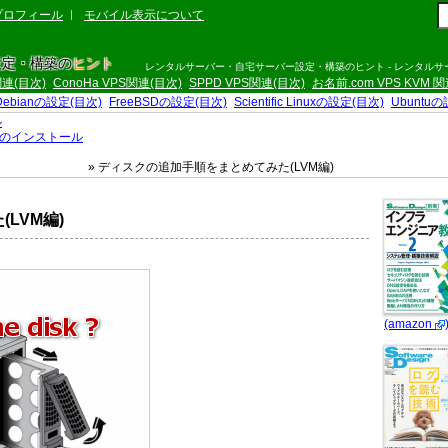
プロフィール
モバイル表示について
設定・構築の
ヒント
レンタルサーバー・自宅サーバー設定・構築のヒント - レンタル
S関連(目次)
ConoHa VPS関連(目次)
SPPD VPS関連(目次)
お名前.com VPS KVM 
Debianの設定(目次)
FreeBSDの設定(目次)
Scientific Linuxの設定(目次)
Ubuntu
ル
inux のインストール
» ディスクの追加手順をまとめてみた(LVM編)
LVM編)
(amazon