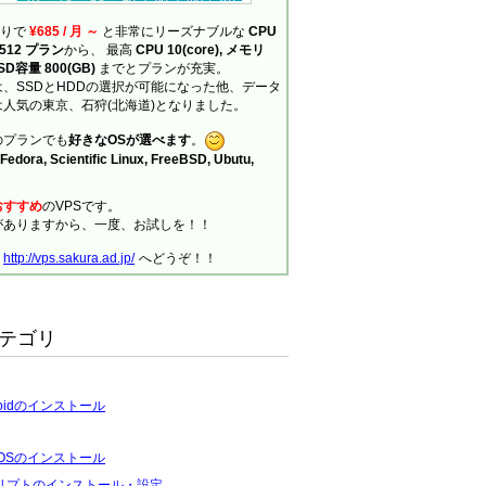
ありで
¥685 / 月 ～
と非常にリーズナブルな
CPU
の 512 プラン
から、 最高
CPU 10(core), メモリ
SSD容量 800(GB)
までとプランが充実。
、SSDとHDDの選択が可能になった他、データ
人気の東京、石狩(北海道)となりました。
のプランでも
好きなOSが選べます
。
Fedora, Scientific Linux, FreeBSD, Ubutu,
おすすめ
のVPSです。
がありますから、一度、お試しを！！
、
http://vps.sakura.ad.jp/
へどうぞ！！
テゴリ
roidのインストール
tOSのインストール
リプトのインストール・設定