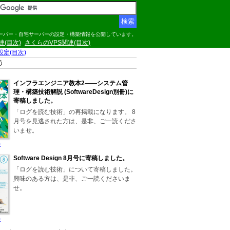
サーバー・自宅サーバーの設定・構築情報を公開しています。
関連(目次)
さくらのVPS関連(目次)
の設定(目次)
う
インフラエンジニア教本2――システム管
理・構築技術解説 (SoftwareDesign別冊)に
寄稿しました。
「ログを読む技術」の再掲載になります。 8
月号を見逃された方は、是非、ご一読くださ
いませ。
)
Software Design 8月号に寄稿しました。
「ログを読む技術」について寄稿しました。
興味のある方は、是非、ご一読くださいま
せ。
)