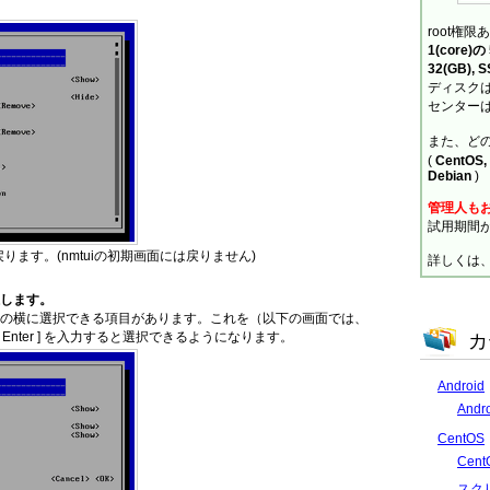
root権限
1(core)
32(GB), 
ディスクは
センターは
また、ど
(
CentOS, 
Debian
)
管理人も
試用期間
に戻ります。(nmtuiの初期画面には戻りません)
詳しくは
を選択します。
ATION の横に選択できる項目があります。これを（以下の画面では、
Enter ] を入力すると選択できるようになります。
カ
Android
And
CentOS
Cen
スク