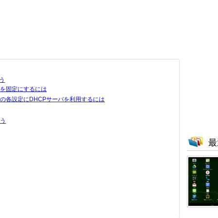
う
Sを固定にするには
Sの各設定にDHCPサーバを利用するには
行う
最