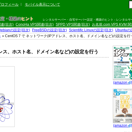
プロフィール
モバイル表示について
設定・構築の
ヒント
レンタルサーバー・自宅サーバー設定・構築のヒント - レンタル
S関連(目次)
ConoHa VPS関連(目次)
SPPD VPS関連(目次)
お名前.com VPS KVM 
Debianの設定(目次)
FreeBSDの設定(目次)
Scientific Linuxの設定(目次)
Ubuntu
ル
» CentOS 7 で ネットワーク(IPアドレス、ホスト名、ドメイン名など)の設定を行
IPアドレス、ホスト名、ドメイン名など)の設定を行う
(amazon
(amazon