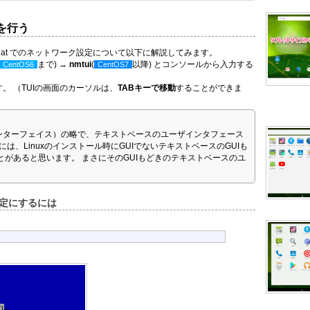
を行う
nux / Red Hat でのネットワーク設定について以下に解説してみます。
まで) →
nmtui
(
以降) とコンソールから入力する
CentOS6
CentOS7
。 （TUIの画面のカーソルは、
TABキーで移動
することができま
ーザインターフェイス）の略で、テキストベースのユーザインタフェース
は、Linuxのインストール時にGUIでないテキストベースのGUIも
があると思います。 まさにそのGUIもどきのテキストベースのユ
。
固定にするには