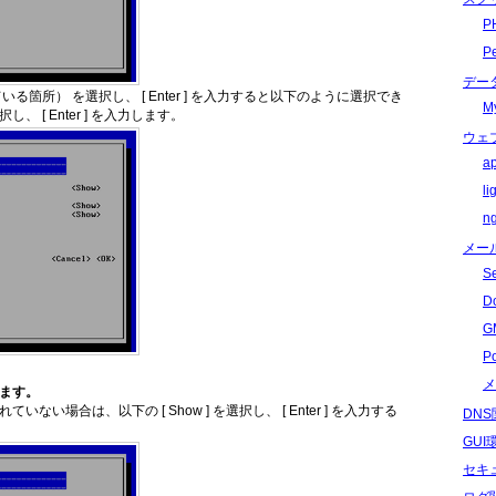
P
P
デー
いる箇所） を選択し、 [ Enter ] を入力すると以下のように選択でき
M
し、 [ Enter ] を入力します。
ウェ
a
l
n
メー
S
D
G
P
メ
します。
い場合は、以下の [ Show ] を選択し、 [ Enter ] を入力する
DN
GU
セキ