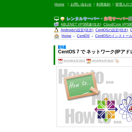
Home
お問い合わせ
利用規約
管理人の
レンタルサーバー・
自宅サーバー
ABLENET VPS関連(目次)
CloudCore VP
Androidの設定(目次)
CentOSの設定(目次)
Home
CentOS
CentOSのインストー
C7
CentOS 7 で ネットワーク(
2015年6月28日
2015年6月30日