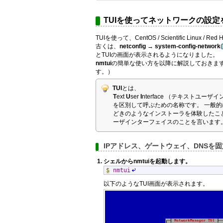
TUIを使ってネットワークの設定
TUIを使って、CentOS / Scientific Li
古くは、
netconfig
→
system-config-network
(
とTUIの画面が表示されるようになりました。
nmtui
の簡単な使い方を以降に解説しておきます
す。）
TUI
とは、
T
ext
U
ser
I
nterface （テキストユ
を区別して呼ぶための名称です。 一般的に
どきのようなインストーラを体験したこと
ーザインターフェイスのことを言います
IPアドレス、ゲートウェイ、DNSを
シェルから
nmtui
を起動します。
$
nmtui
以下のようなTUI画面が表示されます。