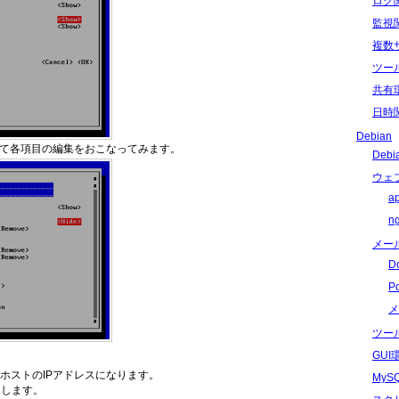
ログ
監視
複数
ツー
共有
日時
Debian
にて各項目の編集をおこなってみます。
Deb
ウェ
a
n
メー
D
P
メ
ツー
GU
情報が ホストのIPアドレスになります。
My
します。