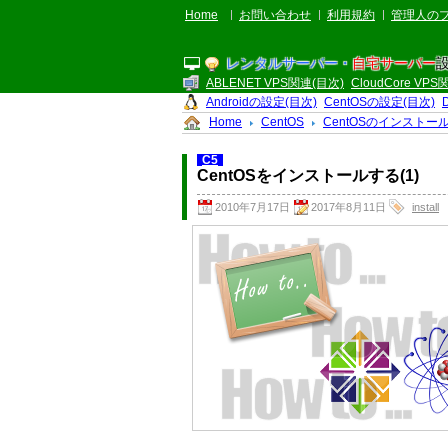
Home
お問い合わせ
利用規約
管理人の
レンタルサーバー・
自宅サーバー
ABLENET VPS関連(目次)
CloudCore VP
Androidの設定(目次)
CentOSの設定(目次)
Home
CentOS
CentOSのインストー
C5
CentOSをインストールする(1)
2010年7月17日
2017年8月11日
install