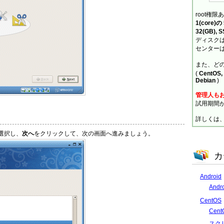
root権限
1(core)
32(GB), 
ディスクは
センターは
また、ど
(
CentOS, 
Debian
)
管理人も
試用期間
詳しくは
選択し、
次へ
をクリックして、次の画面へ進みましょう。
カ
Android
And
CentOS
Cen
スク