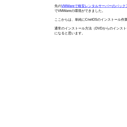
先の
VMWareで格安レンタルサーバーのバックア
でVMWareの環境ができました。
ここからは、単純にCnetOSのインストール作
通常のインストール方法（DVDからのインス
になると思います。