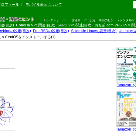
プロフィール
モバイル表示について
設定・構築の
ヒント
レンタルサーバー・自宅サーバー設定・構築のヒント - レンタル
S関連(目次)
ConoHa VPS関連(目次)
SPPD VPS関連(目次)
お名前.com VPS KVM 
Debianの設定(目次)
FreeBSDの設定(目次)
Scientific Linuxの設定(目次)
Ubuntu
ル
» CentOSをインストールする(1)
(amazon
(amazon