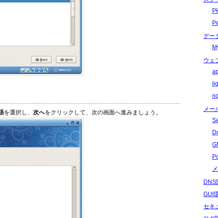
P
P
デー
M
ウェ
a
l
n
メー
語
を選択し、
次へ
をクリックして、次の画面へ進みましょう。
S
D
G
P
メ
DN
GU
セキ