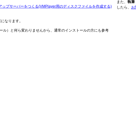
また、
執筆
ップサーバーをつくる(VMPlayer用のディスクファイルを作成する)
したら、
お
業になります。
トール）と何ら変わりませんから、通常のインストールの方にも参考