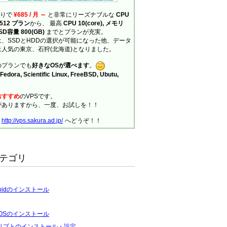
ありで
¥685 / 月 ～
と非常にリーズナブルな
CPU
の 512 プラン
から、 最高
CPU 10(core), メモリ
SSD容量 800(GB)
までとプランが充実。
、SSDとHDDの選択が可能になった他、データ
人気の東京、石狩(北海道)となりました。
のプランでも
好きなOSが選べます
。
Fedora, Scientific Linux, FreeBSD, Ubutu,
おすすめ
のVPSです。
がありますから、一度、お試しを！！
、
http://vps.sakura.ad.jp/
へどうぞ！！
テゴリ
roidのインストール
tOSのインストール
リプトのインストール・設定