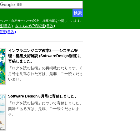
サーバー・自宅サーバーの設定・構築情報を公開しています。
関連(目次)
さくらのVPS関連(目次)
の設定(目次)
インフラエンジニア教本2――システム管
理・構築技術解説 (SoftwareDesign別冊)に
寄稿しました。
「ログを読む技術」の再掲載になります。 8
月号を見逃された方は、是非、ご一読くださ
いませ。
)
Software Design 8月号に寄稿しました。
「ログを読む技術」について寄稿しました。
興味のある方は、是非、ご一読くださいま
せ。
)