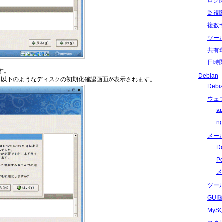
ログ
監視
複数
ツー
共有
日時
す。
Debian
は、以下のようなディスクの初期化確認画面が表示されます。
Deb
ウェ
a
n
メー
D
P
メ
ツー
GU
My