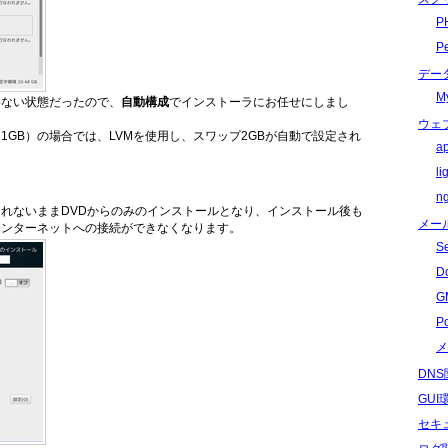
P
P
デー
M
いない状態だったので、
自動構成
でインストーラにお任せにしまし
ウェ
1GB）の場合では、LVMを使用し、スワップ2GBが自動で設定され
a
l
n
れないままDVDからのみのインストールとなり、インストール後も
メー
インターネットへの接続ができなくなります。
S
D
G
P
メ
DN
GU
セキ