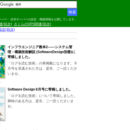
サーバー・自宅サーバーの設定・構築情報を公開しています。
関連(目次)
さくらのVPS関連(目次)
の設定(目次)
インフラエンジニア教本2――システム管
理・構築技術解説 (SoftwareDesign別冊)に
寄稿しました。
「ログを読む技術」の再掲載になります。 8
月号を見逃された方は、是非、ご一読くださ
いませ。
)
Software Design 8月号に寄稿しました。
「ログを読む技術」について寄稿しました。
興味のある方は、是非、ご一読くださいま
せ。
)