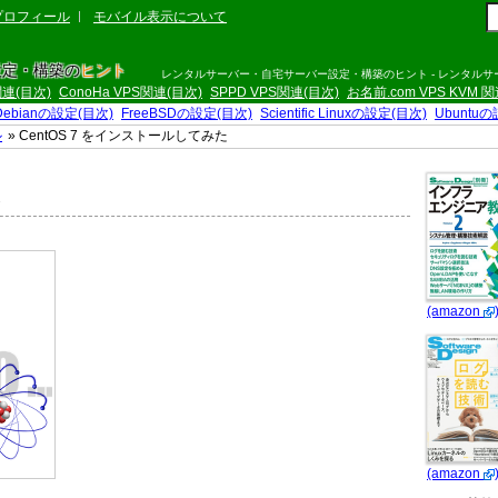
プロフィール
モバイル表示について
設定・構築の
ヒント
レンタルサーバー・自宅サーバー設定・構築のヒント - レンタル
S関連(目次)
ConoHa VPS関連(目次)
SPPD VPS関連(目次)
お名前.com VPS KVM 
Debianの設定(目次)
FreeBSDの設定(目次)
Scientific Linuxの設定(目次)
Ubuntu
ル
» CentOS 7 をインストールしてみた
た
(amazon
(amazon