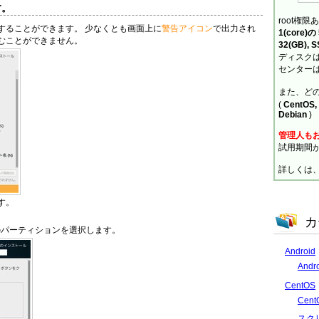
す。
root権限
することができます。 少なくとも画面上に
警告アイコン
で出力され
1(core)
むことができません。
32(GB), 
ディスクは
センターは
また、ど
(
CentOS, 
Debian
)
管理人も
試用期間
詳しくは
す。
カ
のパーティションを選択します。
Android
And
CentOS
Cen
スク