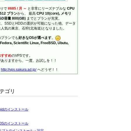
ありで
¥685 / 月 ～
と非常にリーズナブルな
CPU
の 512 プラン
から、 最高
CPU 10(core), メモリ
SSD容量 800(GB)
までとプランが充実。
、SSDとHDDの選択が可能になった他、データ
人気の東京、石狩(北海道)となりました。
のプランでも
好きなOSが選べます
。
Fedora, Scientific Linux, FreeBSD, Ubutu,
おすすめ
のVPSです。
がありますから、一度、お試しを！！
、
http://vps.sakura.ad.jp/
へどうぞ！！
テゴリ
roidのインストール
tOSのインストール
リプトのインストール・設定