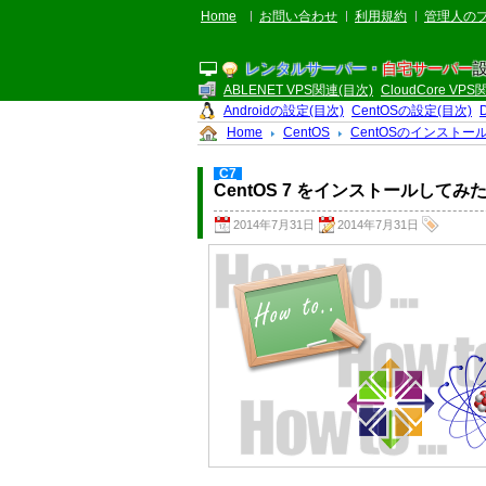
Home
お問い合わせ
利用規約
管理人の
レンタルサーバー・
自宅サーバー
ABLENET VPS関連(目次)
CloudCore VP
Androidの設定(目次)
CentOSの設定(目次)
Home
CentOS
CentOSのインストー
C7
CentOS 7 をインストールしてみ
2014年7月31日
2014年7月31日