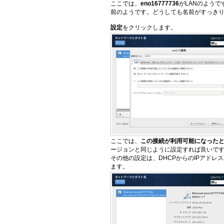
ここでは、
eno16777736
がLANのようで
前のようです。どうしても名前がすっきり
設定
をクリックします。
ここでは、
この接続が利用可能になった
ージョンと同じように設定すれば良いです
その他の設定は、DHCPからのIPアド
ます。