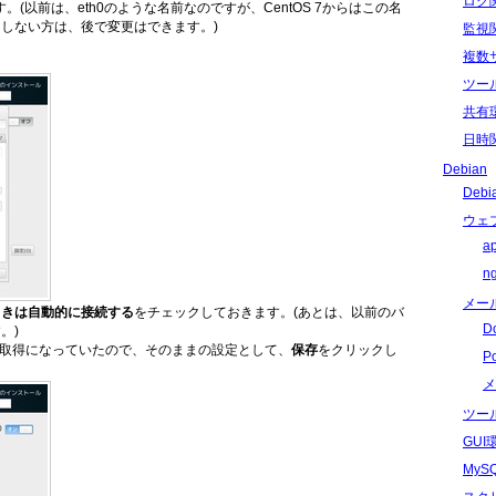
ログ
す。(以前は、eth0のような名前なのですが、CentOS 7からはこの名
しない方は、後で変更はできます。)
監視
複数
ツー
共有
日時
Debian
Deb
ウェ
a
n
メー
ときは自動的に接続する
をチェックしておきます。(あとは、以前のバ
D
。)
レス取得になっていたので、そのままの設定として、
保存
をクリックし
P
メ
ツー
GU
My