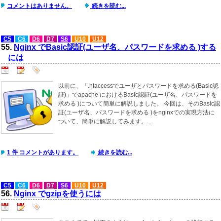
コメントはありません。
続きを読む...
C5
C6
D6
D7
S6
U10
U12
55.
Nginx でBasic認証(ユーザ名、パスワードを求める )する
には
以前に、「.htaccessでユーザとパスワードを求める(Basic認
証)」でapache におけるBasic認証(ユーザ名、パスワードを
求める )について簡単に解説しました。 今回は、そのBasic認
証(ユーザ名、パスワードを求める )をnginxでの実現方法に
ついて、簡単に解説してみます。 ...
1 件 コメントがあります。
続きを読む...
C5
C6
D6
D7
S6
U10
U12
56.
Nginx でgzipを使うには