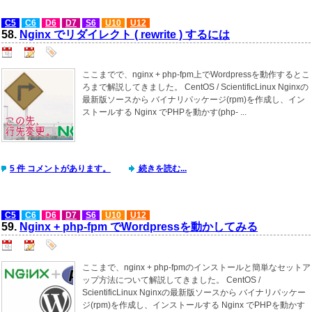
C5
C6
D6
D7
S6
U10
U12
58.
Nginx でリダイレクト ( rewrite ) するには
ここまでで、nginx + php-fpm上でWordpressを動作するとこ
ろまで解説してきました。 CentOS / ScientificLinux Nginxの
最新版ソースから バイナリパッケージ(rpm)を作成し、イン
ストールする Nginx でPHPを動かす(php- ...
5 件 コメントがあります。
続きを読む...
C5
C6
D6
D7
S6
U10
U12
59.
Nginx + php-fpm でWordpressを動かしてみる
ここまで、nginx + php-fpmのインストールと簡単なセットア
ップ方法について解説してきました。 CentOS /
ScientificLinux Nginxの最新版ソースから バイナリパッケー
ジ(rpm)を作成し、インストールする Nginx でPHPを動かす