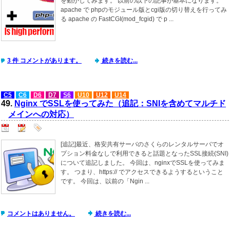
を動かしてみます。 以前の以下の記事が基本になります。
apache で phpのモジュール版とcgi版の切り替えを行ってみ
る apache の FastCGI(mod_fcgid) で p ...
3 件 コメントがあります。
続きを読む...
C5
C6
D6
D7
S6
U10
U12
U14
49.
Nginx でSSLを使ってみた（追記：SNIを含めてマルチド
メインへの対応）
[追記]最近、格安共有サーバのさくらのレンタルサーバでオ
プション料金なしで利用できると話題となったSSL接続(SNI)
について追記しました。 今回は、nginxでSSLを使ってみま
す。 つまり、https:// でアクセスできるようするということ
です。 今回は、以前の「Ngin ...
コメントはありません。
続きを読む...