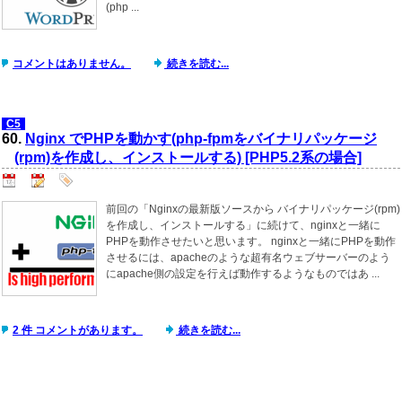
(php ...
コメントはありません。
続きを読む...
C5
60.
Nginx でPHPを動かす(php-fpmをバイナリパッケージ
(rpm)を作成し、インストールする) [PHP5.2系の場合]
前回の「Nginxの最新版ソースから バイナリパッケージ(rpm)
を作成し、インストールする」に続けて、nginxと一緒に
PHPを動作させたいと思います。 nginxと一緒にPHPを動作
させるには、apacheのような超有名ウェブサーバーのよう
にapache側の設定を行えば動作するようなものではあ ...
2 件 コメントがあります。
続きを読む...