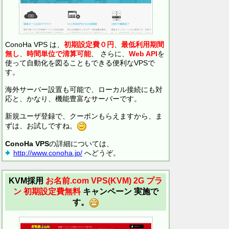
ConoHa VPS は、
初期設定費０円
、
最低利用期間
無し
、
時間単位で清算可能
、 さらに、
Web API
を
使って自動化を図ることもできる便利なVPSで
す。
海外サーバー設置も可能で、ローカル接続にも対
応と、かなり、機能豊富なサーバーです。
新規ユーザ登録で、クーポンもらえますから、ま
ずは、お試しですね。
ConoHa VPS
の詳細については、
http://www.conoha.jp/
へどうぞ。
KVM採用
お名前.com VPS(KVM)
2G プラ
ン 初期設定費無料
キャンペーン 実施で
す。