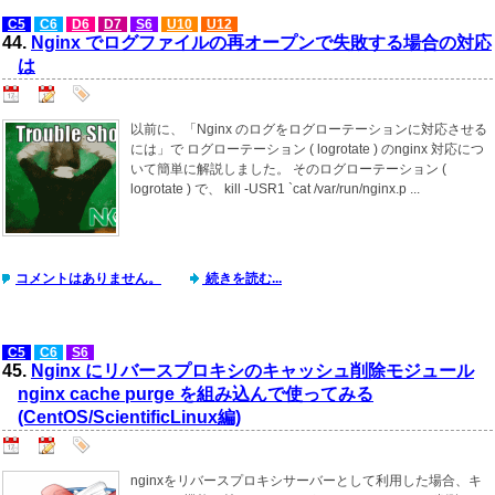
C5
C6
D6
D7
S6
U10
U12
44.
Nginx でログファイルの再オープンで失敗する場合の対応
は
以前に、「Nginx のログをログローテーションに対応させる
には」で ログローテーション ( logrotate ) のnginx 対応につ
いて簡単に解説しました。 そのログローテーション (
logrotate ) で、 kill -USR1 `cat /var/run/nginx.p ...
コメントはありません。
続きを読む...
C5
C6
S6
45.
Nginx にリバースプロキシのキャッシュ削除モジュール
nginx cache purge を組み込んで使ってみる
(CentOS/ScientificLinux編)
nginxをリバースプロキシサーバーとして利用した場合、キ