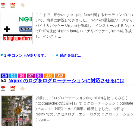
ここまで、細かいnginx , php-fpmの関するセッティングにつ
いて、簡単に解説してきました。 Nginxの最新版ソースから
バイナリパッケージ(rpm)を作成し、インストールする Nginx
でPHPを動かす(php-fpmをバイナリパッケージ(rpm)を作成
し、インスト ...
1 件 コメントがあります。
続きを読む...
C5
C6
D6
D7
S6
U10
U12
54.
Nginx のログをログローテーションに対応させるには
以前に、「ログローテーション(logrotate)を使ってみる (
httpd(apache)の設定例 )」で ログローテーション ( logrotate
) のapache 対応について簡単に解説しました。 今回は、
Nginx でのアクセスログ、エラーログの ログローテーション
( logro ...