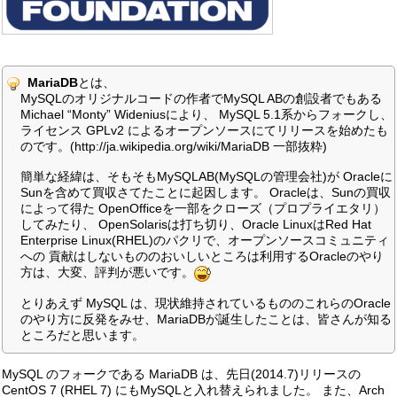
MariaDB
とは、
MySQLのオリジナルコードの作者でMySQL ABの創設者でもある
Michael “Monty” Wideniusにより、 MySQL 5.1系からフォークし、
ライセンス GPLv2 によるオープンソースにてリリースを始めたも
のです。(http://ja.wikipedia.org/wiki/MariaDB 一部抜粋)
簡単な経緯は、そもそもMySQLAB(MySQLの管理会社)が Oracleに
Sunを含めて買収さてたことに起因します。 Oracleは、Sunの買収
によって得た OpenOfficeを一部をクローズ（プロプライエタリ）
してみたり、 OpenSolarisは打ち切り、Oracle LinuxはRed Hat
Enterprise Linux(RHEL)のパクリで、オープンソースコミュニティ
への 貢献はしないもののおいしいところは利用するOracleのやり
方は、大変、評判が悪いです。
とりあえず MySQL は、現状維持されているもののこれらのOracle
のやり方に反発をみせ、MariaDBが誕生したことは、皆さんが知る
ところだと思います。
MySQL のフォークである MariaDB は、先日(2014.7)リリースの
CentOS 7 (RHEL 7) にもMySQLと入れ替えられました。 また、Arch