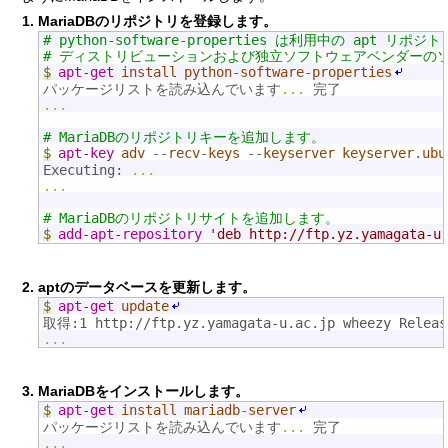
MariaDBのリポジトリを登録します。
# python-software-properties は利用中の apt リ
# ディストリビューションおよび独立ソフトウェアベンダーの
$
apt-get
install
python
-
software
-
properties
パッケージリストを読み込んでいます
...
 完了
...
# MariaDBのリポジトリキーを追加します。
$
apt-key
adv
--
recv
-
keys
--
keyserver
keyserver
.
ubu
Executing: 
...
...
# MariaDBのリポジトリサイトを追加します。
$
add-apt-repository
'deb http://ftp.yz.yamagata-u
aptのデータベースを更新します。
$
apt-get
update
取得:1 http://ftp.yz.yamagata-u.ac.jp wheezy Releas
...
MariaDBをインストールします。
$
apt-get
install
mariadb
-
server
パッケージリストを読み込んでいます
...
 完了
...