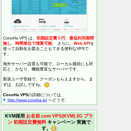
ConoHa VPS は、
初期設定費０円
、
最低利用期間
無し
、
時間単位で清算可能
、 さらに、
Web API
を
使って自動化を図ることもできる便利なVPSで
す。
海外サーバー設置も可能で、ローカル接続にも対
応と、かなり、機能豊富なサーバーです。
新規ユーザ登録で、クーポンもらえますから、ま
ずは、お試しですね。
ConoHa VPS
の詳細については、
http://www.conoha.jp/
へどうぞ。
KVM採用
お名前.com VPS(KVM)
2G プラ
ン 初期設定費無料
キャンペーン 実施で
す。