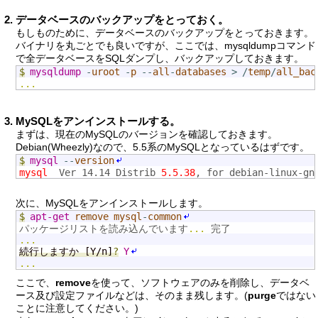
データベースのバックアップをとっておく。
もしものために、データベースのバックアップをとっておきます。
バイナリを丸ごとでも良いですが、ここでは、mysqldumpコマンド
で全データベースをSQLダンプし、バックアップしておきます。
$
mysqldump
-
uroot
-
p
--
all
-
databases
>
/
temp
/
all_bac
...
MySQLをアンインストールする。
まずは、現在のMySQLのバージョンを確認しておきます。
Debian(Wheezly)なので、5.5系のMySQLとなっているはずです。
$
mysql
--
version
mysql
  Ver 14.14 Distrib 
5.5.38
, for debian-linux-gn
次に、MySQLをアンインストールします。
$
apt-get
remove
mysql
-
common
パッケージリストを読み込んでいます
...
 完了
...
続行しますか [Y/n]
?
Y
...
ここで、
remove
を使って、ソフトウェアのみを削除し、データベ
ース及び設定ファイルなどは、そのまま残します。(
purge
ではない
ことに注意してください。)