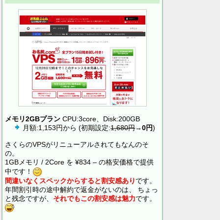
メモリ2GBプラン
CPU:3core、Disk:200GB
月額:1,153円から (初期設定:
1,680円
→
0円
)
さくらのVPSがリニューアルされてもなんのそ
の。
1GBメモリ / 2Core を ¥834 – の格安価格で提供
中です！
間違いなくスペックからすると割安感あり
です。
年間割引時の途中解約で返金がないのは、 ちょっ
と残念ですが、
それでもこの割安感は魅力
です。