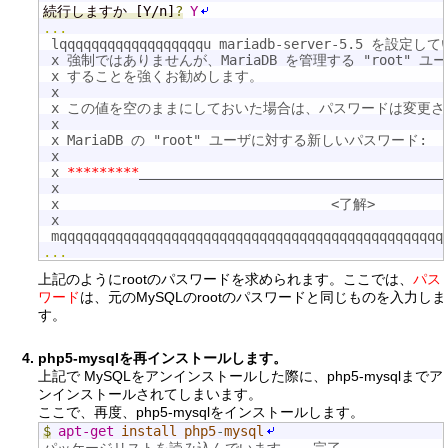
続行しますか [Y/n]
?
Y
...
 lqqqqqqqqqqqqqqqqqqu mariadb-server-5.5 を設定して
 x 強制ではありませんが、MariaDB を管理する "root" 
 x することを強くお勧めします。                          
 x                                                
 x この値を空のままにしておいた場合は、パスワードは変更されませ
 x                                                
 x MariaDB の "root" ユーザに対する新しいパスワード:      
 x                                                
 x 
*********
______________________________________
 x                                                
 x                                  <了解>         
 x                                                
 mqqqqqqqqqqqqqqqqqqqqqqqqqqqqqqqqqqqqqqqqqqqqqqqq
...
上記のようにrootのパスワードを求められます。ここでは、
パス
ワード
は、元のMySQLのrootのパスワードと同じものを入力しま
す。
php5-mysqlを再インストールします。
上記で MySQLをアンインストールした際に、php5-mysqlまでア
ンインストールされてしまいます。
ここで、再度、php5-mysqlをインストールします。
$
apt-get
install
php5
-
mysql
パッケージリストを読み込んでいます
...
 完了