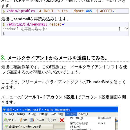
次に、TCPポート465がiptableなどで閉じている場合は、開いておき
ます。
$
/sbin/iptables
-
A
INPUT
-
p
tcp
--
dport
465
-
j
ACCEPT
最後にsendmailを再読み込みします。
$
/etc/init.d/sendmail
reload
sendmail を再読み込み中:                                   [  OK
$
メールクライアントからメールを送信してみる。
最後に確認作業です。この確認には、メールクライアントソフトを使
って確認するのが間違いが少ないでしょう。
ここでは、フリーメールクライアントソフトのThunderBirdを使って
みます。
メニューの
[ ツール ] – [ アカウント設定 ]
でアカウント設定画面を開
きます。