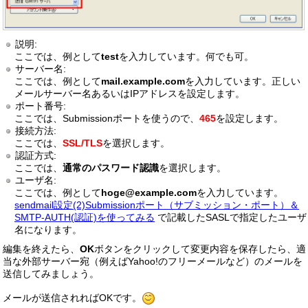
説明:
ここでは、例として
test
を入力しています。何でも可。
サーバー名:
ここでは、例として
mail.example.com
を入力しています。正しい
メールサーバー名あるいはIPアドレスを設定します。
ポート番号:
ここでは、Submissionポートを使うので、
465
を設定します。
接続方法:
ここでは、
SSL/TLS
を選択します。
認証方式:
ここでは、
通常のパスワード認識
を選択します。
ユーザ名:
ここでは、例として
hoge@example.com
を入力しています。
sendmail設定(2)Submissionポート（サブミッション・ポート）＆
SMTP-AUTH(認証)を使ってみる
で記載したSASLで指定したユーザ
名になります。
編集を終えたら、
OK
ボタンをクリックして変更内容を保存したら、適
当な外部サーバー宛（例えばYahoo!のフリーメールなど）のメールを
送信してみましょう。
メールが送信されればOKです。