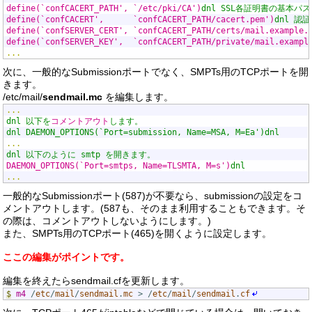
define(`confCACERT_PATH', `/etc/pki/CA')
dnl SSL各証明書の基本パ
define(`confCACERT',      `confCACERT_PATH/cacert.pem')
dnl 
define(`confSERVER_CERT', `confCACERT_PATH/certs/mail.example.
define(`confSERVER_KEY',  `confCACERT_PATH/private/mail.exampl
...
次に、一般的なSubmissionポートでなく、SMPTs用のTCPポートを開
きます。
/etc/mail/
sendmail.mc
を編集します。
...
dnl 以下を
コメントアウト
します。
dnl DAEMON_OPTIONS(`Port=submission, Name=MSA, M=Ea')dnl
...
dnl 以下のように smtp を開きます。
DAEMON_OPTIONS(`Port=smtps, Name=TLSMTA, M=s')
dnl
...
一般的なSubmissionポート(587)が不要なら、submissionの設定をコ
メントアウトします。(587も、そのまま利用することもできます。そ
の際は、コメントアウトしないようにします。)
また、SMPTs用のTCPポート(465)を開くように設定します。
ここの編集がポイントです。
編集を終えたらsendmail.cfを更新します。
$
m4
/
etc
/
mail
/
sendmail
.
mc
>
/
etc
/
mail
/
sendmail
.
cf