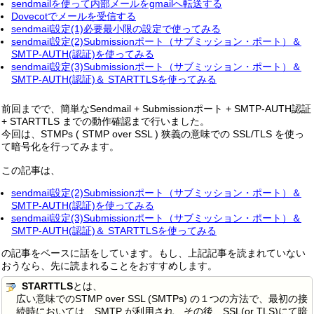
sendmailを使って内部メールをgmailへ転送する
Dovecotでメールを受信する
sendmail設定(1)必要最小限の設定で使ってみる
sendmail設定(2)Submissionポート（サブミッション・ポート）＆
SMTP-AUTH(認証)を使ってみる
sendmail設定(3)Submissionポート（サブミッション・ポート）＆
SMTP-AUTH(認証)＆ STARTTLSを使ってみる
前回までで、簡単なSendmail + Submissionポート + SMTP-AUTH認証
+ STARTTLS までの動作確認まで行いました。
今回は、STMPs ( STMP over SSL ) 狭義の意味での SSL/TLS を使っ
て暗号化を行ってみます。
この記事は、
sendmail設定(2)Submissionポート（サブミッション・ポート）＆
SMTP-AUTH(認証)を使ってみる
sendmail設定(3)Submissionポート（サブミッション・ポート）＆
SMTP-AUTH(認証)＆ STARTTLSを使ってみる
の記事をベースに話をしています。もし、上記記事を読まれていない
おうなら、先に読まれることをおすすめします。
STARTTLS
とは、
広い意味でのSTMP over SSL (SMTPs) の１つの方法で、最初の接
続時においては、SMTP が利用され、その後、SSL(or TLS)にて暗