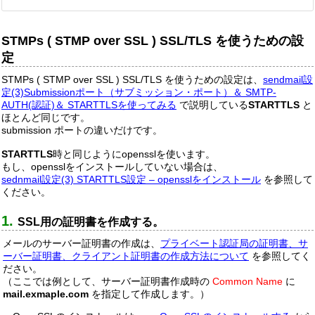
STMPs ( STMP over SSL ) SSL/TLS を使うための設
定
STMPs ( STMP over SSL ) SSL/TLS を使うための設定は、
sendmail設
定(3)Submissionポート（サブミッション・ポート）＆ SMTP-
AUTH(認証)＆ STARTTLSを使ってみる
で説明している
STARTTLS
と
ほとんど同じです。
submission ポートの違いだけです。
STARTTLS
時と同じようにopensslを使います。
もし、opensslをインストールしていない場合は、
sednmail設定(3) STARTTLS設定 – opensslをインストール
を参照して
ください。
SSL用の証明書を作成する。
メールのサーバー証明書の作成は、
プライベート認証局の証明書、サ
ーバー証明書、クライアント証明書の作成方法について
を参照してく
ださい。
（ここでは例として、サーバー証明書作成時の
Common Name
に
mail.exmaple.com
を指定して作成します。）