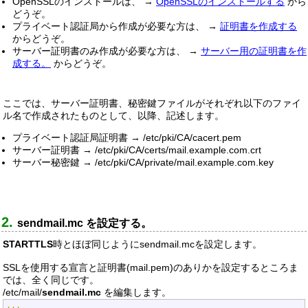
OpenSSLのインストールは、 →
OpenSSLのインストールする
から
どうぞ。
プライベート認証局から作成が必要な方は、 →
証明書を作成する
からどうぞ。
サーバー証明書のみ作成が必要な方は、 →
サーバー用の証明書を作
成する。
からどうぞ。
ここでは、サーバー証明書、秘密鍵ファイルがそれぞれ以下のファイ
ル名で作成されたものとして、以降、記述します。
プライベート認証局証明書 → /etc/pki/CA/cacert.pem
サーバー証明書 → /etc/pki/CA/certs/mail.example.com.crt
サーバー秘密鍵 → /etc/pki/CA/private/mail.example.com.key
sendmail.mc を設定する。
STARTTLS
時とほぼ同じようにsendmail.mcを設定します。
SSLを使用する宣言と証明書(mail.pem)のありかを設定するところま
では、全く同じです。
/etc/mail/
sendmail.mc
を編集します。
...