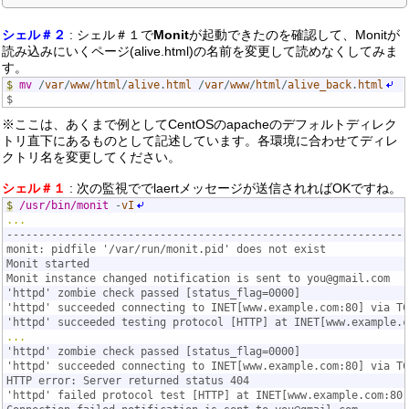
シェル＃２
: シェル＃１で
Monit
が起動できたのを確認して、Monitが
読み込みにいくページ(alive.html)の名前を変更して読めなくしてみま
す。
$
mv
/
var
/
www
/
html
/
alive
.
html
/
var
/
www
/
html
/
alive_back
.
html
$
※ここは、あくまで例としてCentOSのapacheのデフォルトディレク
トリ直下にあるものとして記述しています。各環境に合わせてディレ
クトリ名を変更してください。
シェル＃１
: 次の監視ででlaertメッセージが送信されればOKですね。
$
/usr/bin/monit
-
vI
...
---------------------------------------------------------------
monit: pidfile '/var/run/monit.pid' does not exist
Monit started
Monit instance changed notification is sent to you@gmail.com
'httpd' zombie check passed [status_flag=0000]
'httpd' succeeded connecting to INET[www.example.com:80] via TC
'httpd' succeeded testing protocol [HTTP] at INET[www.example.c
...
'httpd' zombie check passed [status_flag=0000]
'httpd' succeeded connecting to INET[www.example.com:80] via TC
HTTP error: Server returned status 404
'httpd' failed protocol test [HTTP] at INET[www.example.com:80]