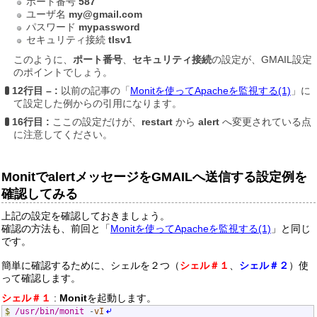
ポート番号
587
ユーザ名
my@gmail.com
パスワード
mypassword
セキュリティ接続
tlsv1
このように、
ポート番号
、
セキュリティ接続
の設定が、GMAIL設定
のポイントでしょう。
12行目 – :
以前の記事の「
Monitを使ってApacheを監視する(1)
」に
て設定した例からの引用になります。
16行目 :
ここの設定だけが、
restart
から
alert
へ変更されている点
に注意してください。
MonitでalertメッセージをGMAILへ送信する設定例を
確認してみる
上記の設定を確認しておきましょう。
確認の方法も、前回と「
Monitを使ってApacheを監視する(1)
」と同じ
です。
簡単に確認するために、シェルを２つ（
シェル＃１
、
シェル＃２
）使
って確認します。
シェル＃１
:
Monit
を起動します。
$
/usr/bin/monit
-
vI