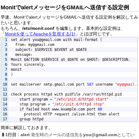
MonitでalertメッセージをGMAILへ送信する設定例
早速、MonitでalertメッセージをGMAILへ送信する設定例を解説してみ
たいと思います。
もちろん、
/etc/monit.conf
を編集します。基本的な設定例は、
「
Monitを使ってApacheを監視する(1)
」とほぼ同じです。
1

set alert you@gmail.com with mail-format 
{
2

  from: my@gmail.com

3

  subject: $SERVICE $EVENT at $DATE

4

  message: 

5

Monit $ACTION $SERVICE at $DATE on $HOST: $DESCRIPTION.

6

Yours sincerely,

7

8

}
9

10

set mailserver smtp.gmail.com port 
587
 username 
"my@gmail.c
11

12

check process httpd with pidfile /var/run/httpd.pid

13

    start program 
=
"/etc/init.d/httpd start"
14

    stop program 
=
"/etc/init.d/httpd stop"
15

    if failed host www.example.com port 
80
16

      protocol HTTP request /alive.html then alert

    group httpd
簡単に解説しておきます。
1行目 :
alert
発生時のメールの送信先を
you@gmail.com
としてい