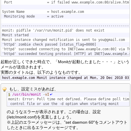
 Port                 = if failed www.example.com:80/alive.htm
System Name           = host.example.com
 Monitoring mode      = active
---------------------------------------------------------------
monit: pidfile '/var/run/monit.pid' does not exist
Monit started
Monit instance changed notification is sent to you@gmail.com
'httpd' zombie check passed [status_flag=0000]
'httpd' succeeded connecting to INET[www.example.com:80] via TC
'httpd' succeeded testing protocol [HTTP] at INET[www.example.c
起動が正しくできた時点で、「Monitが起動したました・・・」という
メールが送信されます。
実際のタイトルは、以下のようなものです。
host.exmaple.com Monit instance changed at Mon, 20 Dec 2010 03:
もし、設定ミスがあれば、
$
/usr/bin/monit
-
vI
monit: Error: Poll time not defined. Please define poll time
 control file or use the -d option when starting monit
のようなエラーが表示されます。この場合は、設定
(/etc/monit.conf)を見直しましょう。
※上記のエラーメッセージは、”set daemon 60″をコメントアウト
したときに出るエラーメッセージです。