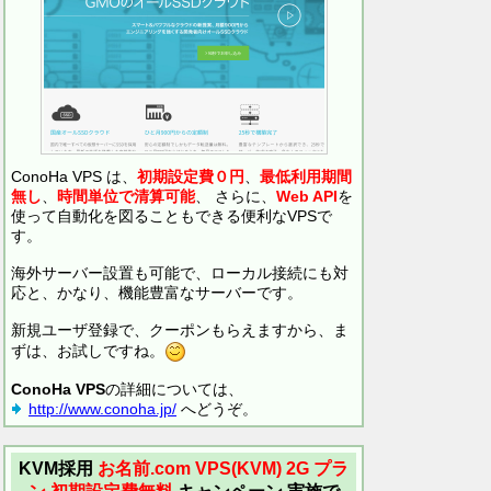
ConoHa VPS は、
初期設定費０円
、
最低利用期間
無し
、
時間単位で清算可能
、 さらに、
Web API
を
使って自動化を図ることもできる便利なVPSで
す。
海外サーバー設置も可能で、ローカル接続にも対
応と、かなり、機能豊富なサーバーです。
新規ユーザ登録で、クーポンもらえますから、ま
ずは、お試しですね。
ConoHa VPS
の詳細については、
http://www.conoha.jp/
へどうぞ。
KVM採用
お名前.com VPS(KVM)
2G プラ