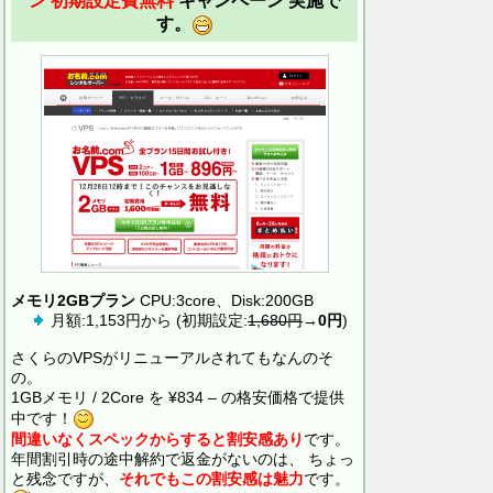
ン 初期設定費無料
キャンペーン 実施で
す。
メモリ2GBプラン
CPU:3core、Disk:200GB
月額:1,153円から (初期設定:
1,680円
→
0円
)
さくらのVPSがリニューアルされてもなんのそ
の。
1GBメモリ / 2Core を ¥834 – の格安価格で提供
中です！
間違いなくスペックからすると割安感あり
です。
年間割引時の途中解約で返金がないのは、 ちょっ
と残念ですが、
それでもこの割安感は魅力
です。