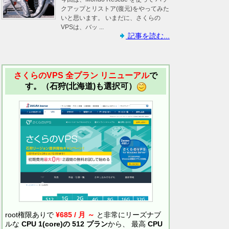
クアップとリストア(復元)をやってみた
いと思います。 いまだに、さくらの
VPSは、バッ ...
記事を読む...
さくらのVPS 全プラン リニューアル
で
す。（石狩(北海道)も選択可）
root権限ありで
¥685 / 月 ～
と非常にリーズナブ
ルな
CPU 1(core)の 512 プラン
から、 最高
CPU