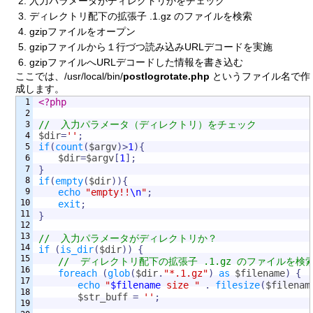
入力パラメータがディレクトリかをチェック
ディレクトリ配下の拡張子 .1.gz のファイルを検索
gzipファイルをオープン
gzipファイルから１行づつ読み込みURLデコードを実施
gzipファイルへURLデコードした情報を書き込む
ここでは、/usr/local/bin/
postlogrotate.php
というファイル名で作
成します。
<?php
1

2

//  入力パラメータ（ディレクトリ）をチェック
3

$dir
=
''
;
4

if
(
count
(
$argv
)
>
1
)
{
5

$dir
=
$argv
[
1
]
;
6

7

}
8

if
(
empty
(
$dir
)
)
{
9

echo
"empty!!
\n
"
;
10

exit
;
11

}
12

13

//  入力パラメータがディレクトリか？
14

if
(
is_dir
(
$dir
)
)
{
15

//  ディレクトリ配下の拡張子 .1.gz のファイルを検索
16

foreach
(
glob
(
$dir
.
"*.1.gz"
)
as
$filename
)
{
17

echo
"
$filename
 size "
.
filesize
(
$filenam
18

$str_buff
=
''
;
19
