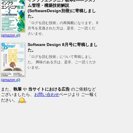
インフラエンジニア教本2――システ
ム管理・構築技術解説
(SoftwareDesign別冊)に寄稿しまし
た。
「ログを読む技術」の再掲載になります。 8
月号を見逃された方は、是非、ご一読くだ
さいませ。
(amazon
)
Software Design 8月号に寄稿しまし
た。
「ログを読む技術」について寄稿しまし
た。 興味のある方は、是非、ご一読くださ
いませ。
(amazon
)
また、
執筆
や
当サイトにおける広告
のご依頼など
ございましたら、
お問い合わせ
ページより ご一報く
ださい。