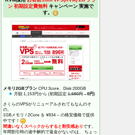
ン 初期設定費無料
キャンペーン 実施で
す。
メモリ2GBプラン
CPU:3core、Disk:200GB
月額:1,153円から (初期設定:
1,680円
→
0円
)
さくらのVPSがリニューアルされてもなんのそ
の。
1GBメモリ / 2Core を ¥834 – の格安価格で提供
中です！
間違いなくスペックからすると割安感あり
です。
年間割引時の途中解約で返金がないのは、 ちょっ