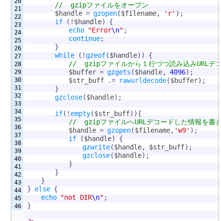
20

//  gzipファイルをオープン
21

$handle
=
gzopen
(
$filename
,
'r'
)
;
22

if
(
!
$handle
)
{
23

echo
"Error
\n
"
;
24

continue
;
25

}
26

while
(
!
gzeof
(
$handle
)
)
{
27

//  gzipファイルから１行づつ読み込みURL
28

$buffer
=
gzgets
(
$handle
,
4096
)
;
29

30

$str_buff
.=
rawurldecode
(
$buffer
)
;
31

}
32

gzclose
(
$handle
)
;
33

34

if
(
!
empty
(
$str_buff
)
)
{
35

//  gzipファイルへURLデコードした情報を書
36

$handle
=
gzopen
(
$filename
,
'w9'
)
;
37

if
(
$handle
)
{
38

gzwrite
(
$handle
,
$str_buff
)
;
39

gzclose
(
$handle
)
;
40

}
41

}
42

}
43

}
else
{
44

echo
"not DIR
\n
"
;
45

}