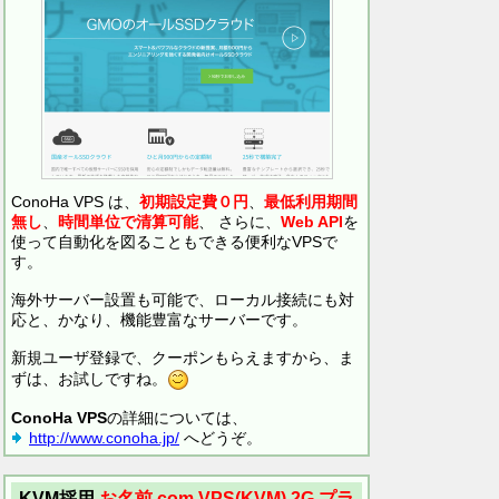
ConoHa VPS は、
初期設定費０円
、
最低利用期間
無し
、
時間単位で清算可能
、 さらに、
Web API
を
使って自動化を図ることもできる便利なVPSで
す。
海外サーバー設置も可能で、ローカル接続にも対
応と、かなり、機能豊富なサーバーです。
新規ユーザ登録で、クーポンもらえますから、ま
ずは、お試しですね。
ConoHa VPS
の詳細については、
http://www.conoha.jp/
へどうぞ。
KVM採用
お名前.com VPS(KVM)
2G プラ