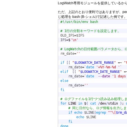
LogWatch専用モジュールを提供している
ただ、上記のとおり便利ではありますが、pe
じ処理を bash (B-シェル)で記述した例です
#!/usr/bin/env bash
# 1行の分割キーワードを設定します。
OLD_IFS
=
$IFS
IFS
=$
'\n'
# LogWatchの日付範囲パラメータか
rm_date
=
''
if
[
[
"
$LOGWATCH_DATE_RANGE
"
 =~ 
"
rm_date
=
`
date
'+%Y-%m-%d '
`
elif
[
[
"
$LOGWATCH_DATE_RANGE
"
 =
rm_date
=
`
date
--date
'1 days
else
rm_date
=
''
fi
# ログファイルを1行づつ読み込み処理し
for
 LINE 
in
 $
(
cat
/
dev
/
stdin 
)
; 
# 同じ日付なら、ログ情報を出力しま
if
echo
$LINE
|
egrep
"^\[
$rm_d
echo
$LINE
fi
done