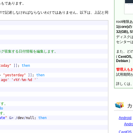
からもであります。
rlで記述しなければならないわけではありません。以下は、上記と同
。
root権限
1(core)
32(GB), 
ディスクは
センターは
ら、ログ収集する日付情報を編集します。
また、ど
(
CentOS, 
Debian
)
today"
]
]
; 
then
管理人も
試用期間
~ 
"yesterday"
]
]
; 
then
 ago'
'+%Y-%m-%d '
`
詳しくは
ます。
カ
do
す。
Android
ate
"
&>
/
dev
/
null; 
then
And
CentOS