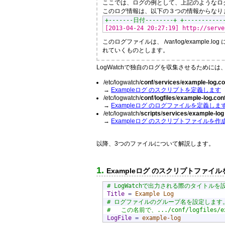
ここでは、ログの例として、上記のようなロ
このログ情報は、以下の３つの情報からなり
+-------日付--------+ +------------
[2013-04-24 20:27:19] http://serve
このログファイルは、 /var/log/example.log に
れていくものとします。
LogWatchで独自のログを収集させるために
/etc/logwatch/
conf
/
services
/
example-log.co
→
Exampleログ のスクリプトを定義します
/etc/logwatch/
conf
/
logfiles
/
example-log.con
→
Exampleログ のログファイルを定義しま
/etc/logwatch/
scripts
/
services
/
example-log
→
Exampleログ のスクリプトファイルを作
以降、3つのファイルについて解説します。
Exampleログ のスクリプトファイ
# LogWatchで出力される際のタイトル
Title
=
 Example Log
# ログファイルのグループ名を設定します
#   この名前で、.../conf/logfiles/
LogFile
=
 example-log