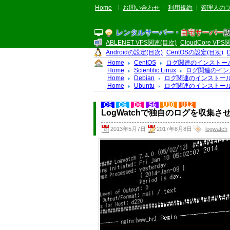
Home
お問い合わせ
利用規約
管理人の
レンタルサーバー・
自宅サーバー
ABLENET VPS関連(目次)
CloudCore VP
Androidの設定(目次)
CentOSの設定(目次)
Home
CentOS
ログ関連のインストー
Home
Scientific Linux
ログ関連のイン
Home
Debian
ログ関連のインストー
Home
Ubuntu
ログ関連のインストー
C5
C6
D6
S6
U10
U12
LogWatchで独自のログを収集さ
2013年5月7日
2017年8月8日
logwatch