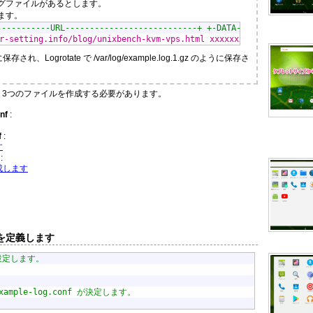
グファイルがあるとします。
ます。
----------URL---------------------------+ +-DATA-+
r-setting.info/blog/unixbench-kvm-vps.html xxxxxxxx
保存され、Logrotate で /var/log/example.log.1.gz のように保存さ
は、3つのファイルを作成する必要があります。
nf
:
f
:
す
:
成します
ルを定義します
を設定します。
。
example-log.conf が決定します。