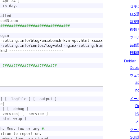
3-Apr-24 )
d is day.
セキ
ログ
matted
ise43.com
監視
#################################
複数
Begin ------------------------
ツー
r-setting.info/blog/unixbench-kvm-vps.html xxxxxxxx
共有
r-setting.info/centos/logwatch-nginx-setting.html yyyyyyy
 End -------------------------
日時
Debian
d #########################
Deb
ウェ
a
n
メー
 
] [--logfile 
] [--output 
]
ic]
D
e 
] [--debug 
]
P
--version] [--service 
]
--html_wrap 
]
メ
gh, Med, Low or any 
#.
ツー
nition to report on.
GU
y where logs are stored.