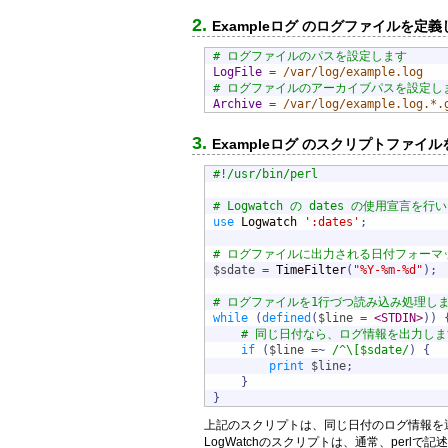
Exampleログ のログファイルを定
# ログファイルのパスを設定します
LogFile
=
 /var/log/example.log
# ログファイルのアーカイブパスを設定し
Archive
=
 /var/log/example.log.*.
Exampleログ のスクリプトファイ
#!/usr/bin/perl
# Logwatch の dates の使用宣言を行
use
 Logwatch 
':dates'
;
# ログファイルに出力される日付フォーマ
$sdate
=
 TimeFilter
(
"%Y-%m-%d"
)
;
# ログファイルを1行づつ読み込み処理し
while
(
defined
(
$line
=
<STDIN>
)
)
# 同じ日付なら、ログ情報を出力しま
if
(
$line
=~
/^\[$sdate/
)
{
print
$line
;
}
}
上記のスクリプトは、同じ日付のログ情報を選
LogWatchのスクリプトは、通常、perlで記