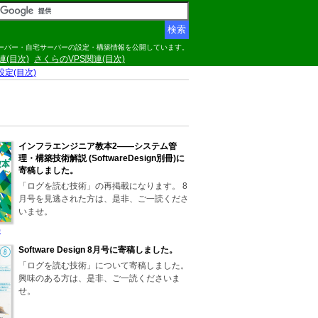
サーバー・自宅サーバーの設定・構築情報を公開しています。
関連(目次)
さくらのVPS関連(目次)
の設定(目次)
インフラエンジニア教本2――システム管
理・構築技術解説 (SoftwareDesign別冊)に
寄稿しました。
「ログを読む技術」の再掲載になります。 8
月号を見逃された方は、是非、ご一読くださ
いませ。
)
Software Design 8月号に寄稿しました。
「ログを読む技術」について寄稿しました。
興味のある方は、是非、ご一読くださいま
せ。