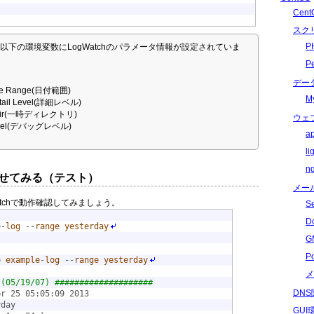
Cen
スク
P
、以下の環境変数にLogWatchのパラメータ情報が設定されていま
P
デー
te Range(日付範囲)
M
etail Level(詳細レベル)
 Dir(一時ディレクトリ)
ウェ
Level(デバッグレベル)
a
l
n
させてみる（テスト）
メー
tchで動作確認してみましょう。
S
D
e
-
log
--
range
yesterday
G
P
e
example
-
log
--
range
yesterday
メ
 (05/19/07) ####################
DN
pr 25 05:05:09 2013
rday
GU