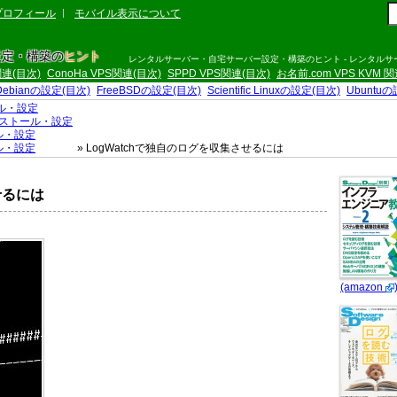
プロフィール
モバイル表示について
設定・構築の
ヒント
レンタルサーバー・自宅サーバー設定・構築のヒント - レンタル
S関連(目次)
ConoHa VPS関連(目次)
SPPD VPS関連(目次)
お名前.com VPS KVM 
Debianの設定(目次)
FreeBSDの設定(目次)
Scientific Linuxの設定(目次)
Ubuntu
ル・設定
ストール・設定
ル・設定
ル・設定
» LogWatchで独自のログを収集させるには
せるには
(amazon