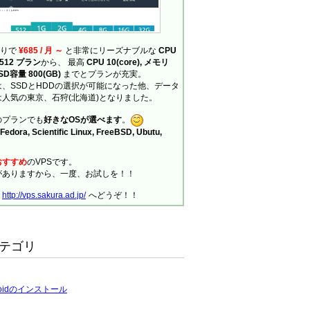
ありで
¥685 / 月 ～
と非常にリーズナブルな
CPU
の 512 プラン
から、 最高
CPU 10(core), メモリ
SSD容量 800(GB)
までとプランが充実。
、SSDとHDDの選択が可能になった他、データ
人気の東京、石狩(北海道)となりました。
のプランでも
好きなOSが選べます
。
Fedora, Scientific Linux, FreeBSD, Ubutu,
おすすめ
のVPSです。
がありますから、一度、お試しを！！
、
http://vps.sakura.ad.jp/
へどうぞ！！
テゴリ
roidのインストール