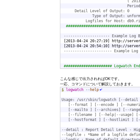
                              ( 201
                              Perio
      Detail Level of Output: 0
              Type of Output: unfor
           Logfiles for Host: db9.r
#################################
 --------------------- Example Log 
[2013-04-24 20:27:19] http://serve
[2013-04-24 20:54:10] http://serve
 ---------------------- Example Log
###################### Logwatch En
こんな感じで出力されればOKです。
一応、コマンドについて解説しておきます。
$
logwatch
--
help
Usage: /usr/sbin/logwatch [--detail
   [--format 
] [--encode 
] [--numer
   [--mailto 
] [--archives] [--rang
   [--filename 
] [--help|--usage] [
   [--hostformat 
] [--hostlimit 
] [
--detail 
: Report Detail Level - Hi
--logfile 
: *Name of a logfile defi
--logdir 
: Name of default director