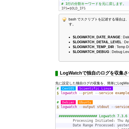
# 1行の分割キーワードを元に戻します。
IFS
=
$OLD_IFS
bash でスクリプトを記述する場合は
す。
$LOGWATCH_DATE_RANGE
: Da
$LOGWATCH_DETAIL_LEVEL
: D
$LOGWATCH_TEMP_DIR
: Temp
$LOGWATCH_DEBUG
: Debug 
LogWatchで独自のログを収集
先に設定した独自ログの収集を、簡単にLogWa
# 
CentOS
Scientific Linux
$
logwatch
--
print
--
service
exampl
# 
Debian
Ubuntu
$
logwatch
--
output
stdout
--
servic
################### Logwatch 7.3.6
        Processing Initiated: Thu A
        Date Range Processed: yeste