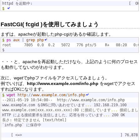
httpd を起動中:                                            [  OK
$
FastCGI( fcgid )を使用してみましょう
まずは、apacheが起動したphp-cgiがあるか確認します。
$
ps
aux
|
grep
php
root      7805  0.0  0.2   5072   776 pts/5    R+   08:20   0:0
$
・・・と、apacheを再起動しただけなら、上記のように何のプロセス
も動作してないのがわかります。
次に、wgetでphpファイルをアクセスしてみましょう。
例でいけば、
http://www.example.com/info.php
をwgetでアクセス
すればOKになります。
$
wget
http
://
www
.
example
.
com
/
info
.
php
--2011-05-19 10:54:00--  http://www.example.com/info.php
www.example.com をDNSに問いあわせています
...
 192.168.219.100
www.example.com|xxx.xxx.xxx.xxx|:80 に接続しています
...
 接続しまし
HTTP による接続要求を送信しました、応答を待っています
...
 200 OK
長さ: 特定できません [text/html]
`info.php` に保存中
    [ <=>                                             ] 76,87