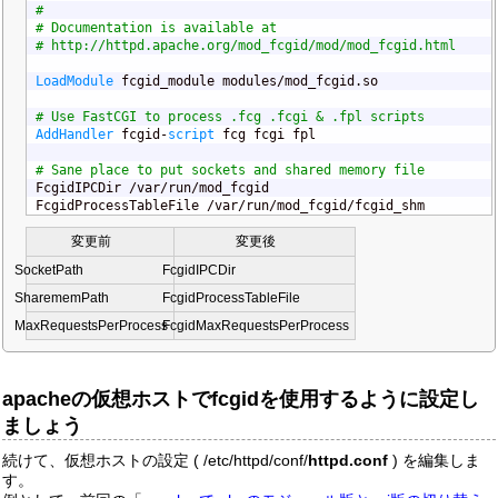
#
# Documentation is available at
# http://httpd.apache.org/mod_fcgid/mod/mod_fcgid.html
LoadModule
 fcgid_module modules/mod_fcgid.so

# Use FastCGI to process .fcg .fcgi & .fpl scripts
AddHandler
 fcgid-
script
 fcg fcgi fpl

# Sane place to put sockets and shared memory file

FcgidIPCDir /var/run/mod_fcgid

FcgidProcessTableFile /var/run/mod_fcgid/fcgid_shm
変更前
変更後
SocketPath
FcgidIPCDir
Sharemem
Path
Fcgid
Process
Table
File
Max
Requests
Per
Process
Fcgid
Max
Requests
Per
Process
apacheの仮想ホストでfcgidを使用するように設定し
ましょう
続けて、仮想ホストの設定 ( /etc/httpd/conf/
httpd.conf
) を編集しま
す。