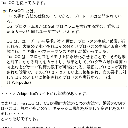
FastCGIを使ってみます。
FastCGI
とは、
CGIの動作方法の仕様の一つである。プロトコルは公開されてい
る。
CGI プログラムまたは SSI プログラムを実行する場合、通常は
web サーバと同じユーザで実行されます。
CGIは、ユーザーから要求がある度に、プロセスの生成と破棄が行
われる。大量の要求があればその分だけプロセスの生成と破棄が実
施され、この事がパフォーマンスの悪化に繋がっている。
FastCGIは、プロセスをメモリ上に永続化させることで、その起動
と終了にかかる時間をカットし、結果としてプログラム動作速度の
向上およびサーバ負荷の低下が可能となる。最初にプロセスが実行
された段階で、そのプロセスはメモリ上に格納され、次の要求に対
してはそのメモリに格納されたプロセスを実行する。 （出
典:Wikipedia）
・・・とWikipediaのサイトには記載があります。
つまりは、FastCGIは、CGIの動作方法の１つの方法で、通常のCGIプ
ロセスは、無駄が多いので、キャッシュ機能を駆使して高速化を図り
ました・・・
という感じですかね。