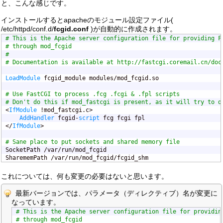
と、こんな感じです。
インストールするとapacheのモジュール設定ファイル(
/etc/httpd/conf.d/
fcgid.conf
)が自動的に作成されます。
# This is the Apache server configuration file for providing F
# through mod_fcgid
#
# Documentation is available at http://fastcgi.coremail.cn/doc
LoadModule
 fcgid_module modules/mod_fcgid.so

# Use FastCGI to process .fcg .fcgi & .fpl scripts
# Don't do this if mod_fastcgi is present, as it will try to d

<
IfModule
 !mod_fastcgi.c>

AddHandler
 fcgid-
script
 fcg fcgi fpl

</
IfModule
>

# Sane place to put sockets and shared memory file

SocketPath /var/run/mod_fcgid

SharememPath /var/run/mod_fcgid/fcgid_shm
これについては、何も変更の必要はないと思います。
最新バージョンでは、パラメータ（ディレクティブ）名が変更に
なっています。
# This is the Apache server configuration file for providin
# through mod_fcgid