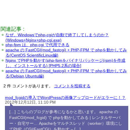
関連記事 :
なぜ、Windowsでphp-cgiが自動で終了してしまうのか？
(Windows+Nginx+php-cgi.exe)
php-fpm は、php-cgi で代用できる
apache の FastCGI(mod_fastcgi) + PHP-FPM で phpを動かしてみ
る(CentOS,ScientificLinux編)
Nginx でPHPを動かす(php-fpmをバイナリパッケージ(rpm)を作成
し、インストールする) [PHP5.2系の場合]
apache の FastCGI(mod_fastcgi) + PHP-FPM で phpを動かしてみ
る(Debian,Ubuntu編)
2 件 コメントがあります。
コメントを投稿する
mod_fcgidの導入でWordPressの画像アップロードがエラーに！？
2012年12月12日, 11:10 PM
[…] こちらのブログが参考になるかと思います。 apache の
FastCGI(mod_fcgid) で phpを動かしてみる | レンタルサーバ
ー・自宅サー… Apacheをマルチスレッド（worker）環境にし
てPHP（CGI/FastCGI）を動かす – […]