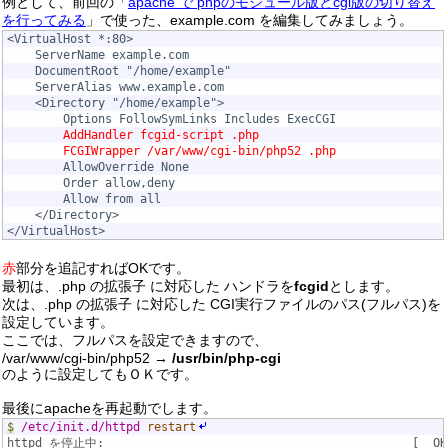
例として、前回の「
apache で phpのモジュール版とcgi版の切り替え
を行ってみる
」で使った、example.com を編集してみましょう。
<VirtualHost *:80>

	ServerName example.com

	DocumentRoot "/home/example"

	ServerAlias www.example.com

	<Directory "/home/example">

		Options FollowSymLinks Includes ExecCGI

AddHandler fcgid-script .php
FCGIWrapper /var/www/cgi-bin/php52 .php
		AllowOverride None

		Order allow,deny

		Allow from all

	</Directory>

赤
部分を追記すればOKです。
最初は、.php の拡張子 に対応した ハンドラを
fcgid
とします。
次は、.php の拡張子 に対応した CGI実行ファイルのパス(フルパス)を
設定しています。
ここでは、フルパスを設定できますので、
/var/www/cgi-bin/php52 →
/usr/bin/php-cgi
のように設定してもＯＫです。
最後にapacheを再起動でします。
$
/etc/init.d/httpd
restart
httpd を停止中:                                            [  OK