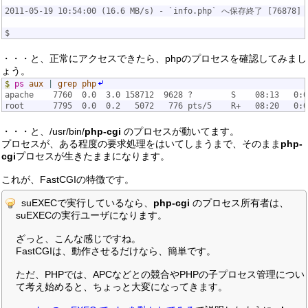
2011-05-19 10:54:00 (16.6 MB/s) - `info.php` へ保存終了 [76878]
$
・・・と、正常にアクセスできたら、phpのプロセスを確認してみまし
ょう。
$
ps
aux
|
grep
php
apache    7760  0.0  3.0 158712  9628 ?        S    08:13   0:0
root      7795  0.0  0.2   5072   776 pts/5    R+   08:20   0:0
・・・と、/usr/bin/
php-cgi
のプロセスが動いてます。
プロセスが、ある程度の要求処理をはいてしまうまで、そのまま
php-
cgi
プロセスが生きたままになります。
これが、FastCGIの特徴です。
suEXECで実行しているなら、
php-cgi
のプロセス所有者は、
suEXECの実行ユーザになります。
ざっと、こんな感じですね。
FastCGIは、動作させるだけなら、簡単です。
ただ、PHPでは、APCなどとの競合やPHPの子プロセス管理につい
て考え始めると、ちょっと大変になってきます。