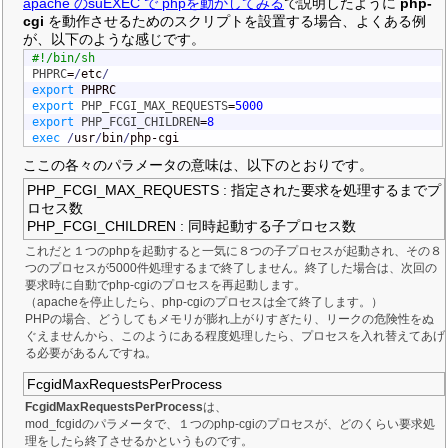
apache のsuEXEC で phpを動かしてみる
で説明したように
php-
cgi
を動作させるためのスクリプトを設置する場合、よくある例
が、以下のような感じです。
#!/bin/sh
PHPRC
=
/
etc
/
export
export
PHP_FCGI_MAX_REQUESTS
=
5000
export
PHP_FCGI_CHILDREN
=
8
exec
/
usr
/
bin
/
php-cgi
ここの各々のパラメータの意味は、以下のとおりです。
PHP_FCGI_MAX_REQUESTS : 指定された要求を処理するまでプ
ロセス数
PHP_FCGI_CHILDREN : 同時起動する子プロセス数
これだと１つのphpを起動すると一気に８つの子プロセスが起動され、その８
つのプロセスが5000件処理するまで終了しません。終了した場合は、次回の
要求時に自動でphp-cgiのプロセスを再起動します。
（apacheを停止したら、php-cgiのプロセスは全て終了します。）
PHPの場合、どうしてもメモリが膨れ上がりすぎたり、リークの危険性をぬ
ぐえませんから、このようにある程度処理したら、プロセスを入れ替えてあげ
る必要があるんですね。
FcgidMaxRequestsPerProcess
FcgidMaxRequestsPerProcess
は、
mod_fcgidのパラメータで、１つのphp-cgiのプロセスが、どのくらい要求処
理をしたら終了させるかというものです。