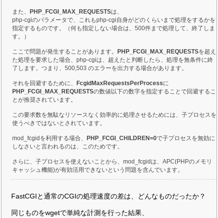
また、
PHP_FCGI_MAX_REQUESTS
は、
php-cgiのパラメータで、これもphp-cgi自身がどのくらいまで処理をするかを
指定するものです。（何も指定しない場合は、500件まで処理して、終了しま
す。）
ここで問題が発生することがあります。
PHP_FCGI_MAX_REQUESTS
を超え
た処理を要求した場合、php-cgiは、超えたと判断したら、処理を無条件に終
了します。つまり、500,503 のエラーを出力する場合があります。
それを回避するために、
FcgidMaxRequestsPerProcess
に
PHP_FCGI_MAX_REQUESTS
の数値以下の数字を指定することで回避するこ
とが推奨されています。
この要求数を無駄なリソースなく効率的に処理させるためには、子プロセスを
使うべきではないとされています。
mod_fcgidを利用する場合、
PHP_FCGI_CHILDREN=0
で子プロセスを無効に
しなさいと言われるのは、このためです。
さらに、子プロセスを使えないことから、mod_fcgidは、APC(PHPのメモリ
キャッシュ機能)が有効活用できないという問題を含んでいます。
FastCGIと通常のCGIの処理速度の差は、どんなものだったか？
同じものをwgetで単純な計測を行った結果、